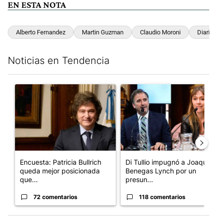
EN ESTA NOTA
Alberto Fernandez
Martin Guzman
Claudio Moroni
Diario P
Noticias en Tendencia
Este listado muestra los artículos con más comentarios en los últim
Un artículo de tendencia con el título "Encuesta: Patricia Bull
Un artículo de tendencia con e
Encuesta: Patricia Bullrich
Di Tullio impugnó a Joaquín
queda mejor posicionada
Benegas Lynch por un
que...
presun...
72 comentarios
118 comentarios