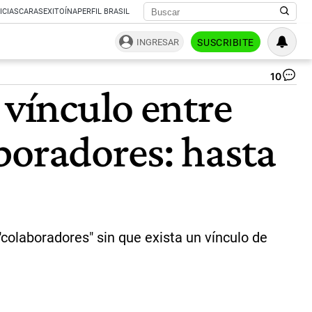
ICIAS
CARAS
EXITOÍNA
PERFIL BRASIL
INGRESAR
SUSCRIBITE
10
St
 vínculo entre
y
Mi
|
boradores: hasta
Ca
"colaboradores" sin que exista un vínculo de