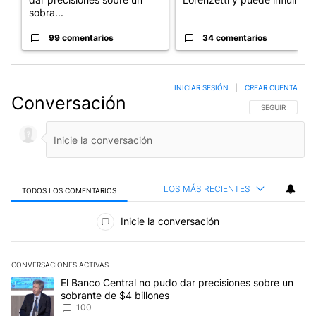
sobra...
99 comentarios
34 comentarios
INICIAR SESIÓN
|
CREAR CUENTA
Conversación
SIGA ESTA CO
SEGUIR
LOS MÁS RECIENTES
TODOS LOS COMENTARIOS
Todos los comentarios
Inicie la conversación
CONVERSACIONES ACTIVAS
Este listado muestra los artículos con más comentarios en los últim
Un artículo de tendencia con el título "El Banco Central no pudo 
El Banco Central no pudo dar precisiones sobre un
sobrante de $4 billones
100