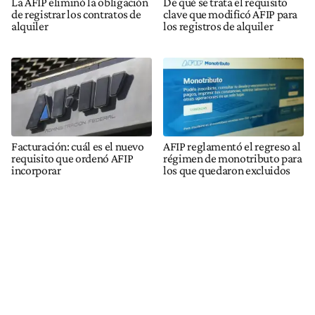
La AFIP eliminó la obligación
De qué se trata el requisito
de registrar los contratos de
clave que modificó AFIP para
alquiler
los registros de alquiler
Facturación: cuál es el nuevo
AFIP reglamentó el regreso al
requisito que ordenó AFIP
régimen de monotributo para
incorporar
los que quedaron excluidos