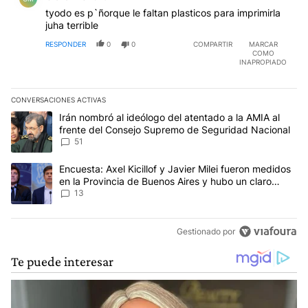
tyodo es p`ñorque le faltan plasticos para imprimirla
juha terrible
RESPONDER
0
0
COMPARTIR
MARCAR
COMO
INAPROPIADO
CONVERSACIONES ACTIVAS
Este listado muestra los artículos con más comentarios en los últim
Un artículo de tendencia con el título "Irán nombró al ideólogo d
Irán nombró al ideólogo del atentado a la AMIA al
frente del Consejo Supremo de Seguridad Nacional
51
Un artículo de tendencia con el título "Encuesta: Axel Kicillof y 
Encuesta: Axel Kicillof y Javier Milei fueron medidos
en la Provincia de Buenos Aires y hubo un claro
ganador
13
Gestionado por