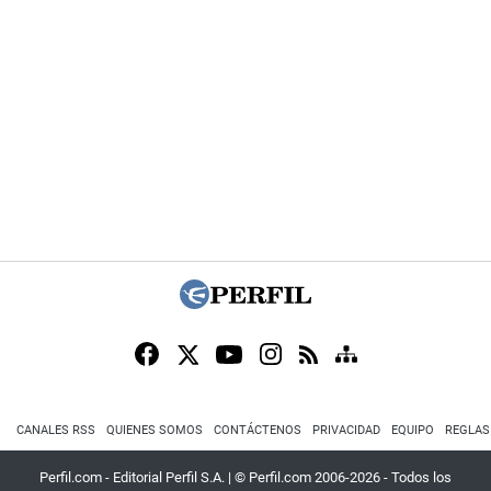
CANALES RSS
QUIENES SOMOS
CONTÁCTENOS
PRIVACIDAD
EQUIPO
REGLAS
Perfil.com - Editorial Perfil S.A.
| © Perfil.com 2006-2026 - Todos los