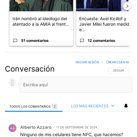
Irán nombró al ideólogo del
Encuesta: Axel Kicillof y
atentado a la AMIA al frent...
Javier Milei fueron medidos
e...
51 comentarios
12 comentarios
INICIAR SESIÓN
|
CREAR CUENTA
Conversación
SIGA ESTA CO
SEGUIR
LOS MÁS RECIENTES
TODOS LOS COMENTARIOS
2
Todos los comentarios
Comentario de Alberto Azzaro.
Alberto Azzaro
11 DE SEPTIEMBRE DE 2024
AA
Ninguno de mis celulares tiene NFC, que hacemos?