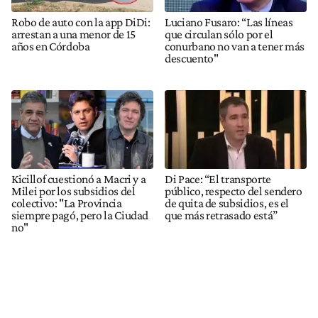
Robo de auto con la app DiDi:
Luciano Fusaro: “Las líneas
arrestan a una menor de 15
que circulan sólo por el
años en Córdoba
conurbano no van a tener más
descuento"
Kicillof cuestionó a Macri y a
Di Pace: “El transporte
Milei por los subsidios del
público, respecto del sendero
colectivo: "La Provincia
de quita de subsidios, es el
siempre pagó, pero la Ciudad
que más retrasado está”
no"