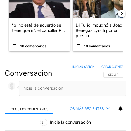
"Si no está de acuerdo se
Di Tullio impugnó a Joaquín
tiene que ir": el canciller P...
Benegas Lynch por un
presun...
10 comentarios
18 comentarios
INICIAR SESIÓN
|
CREAR CUENTA
Conversación
SIGA ESTA CO
SEGUIR
LOS MÁS RECIENTES
TODOS LOS COMENTARIOS
Todos los comentarios
Inicie la conversación