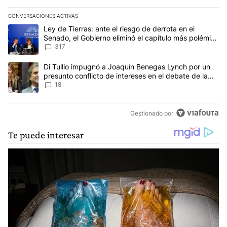
CONVERSACIONES ACTIVAS
Este listado muestra los artículos con más comentarios en los últim
Un artículo de tendencia con el título "Ley de Tierras: ante el ri
Ley de Tierras: ante el riesgo de derrota en el
Senado, el Gobierno eliminó el capítulo más polémico
del proyecto
317
Un artículo de tendencia con el título "Di Tullio impugnó a Joaqu
Di Tullio impugnó a Joaquín Benegas Lynch por un
presunto conflicto de intereses en el debate de la
Ley de Tierras
18
Gestionado por