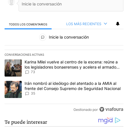
LOS MÁS RECIENTES
TODOS LOS COMENTARIOS
Todos los comentarios
Inicie la conversación
CONVERSACIONES ACTIVAS
Este listado muestra los artículos con más comentarios en los últim
Un artículo de tendencia con el título "Karina Milei vuelve al cen
Karina Milei vuelve al centro de la escena: reúne a
los legisladores bonaerenses y acelera el armado
para 2027
73
Un artículo de tendencia con el título "Irán nombró al ideólogo d
Irán nombró al ideólogo del atentado a la AMIA al
frente del Consejo Supremo de Seguridad Nacional
35
Gestionado por