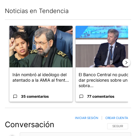
Noticias en Tendencia
Este listado muestra los artículos con más comentarios en los últim
Un artículo de tendencia con el título "Irán nombró al ideólog
Un artículo de tendencia con e
Irán nombró al ideólogo del
El Banco Central no pudo
atentado a la AMIA al frent...
dar precisiones sobre un
sobra...
35 comentarios
77 comentarios
INICIAR SESIÓN
|
CREAR CUENTA
Conversación
SIGA ESTA CO
SEGUIR