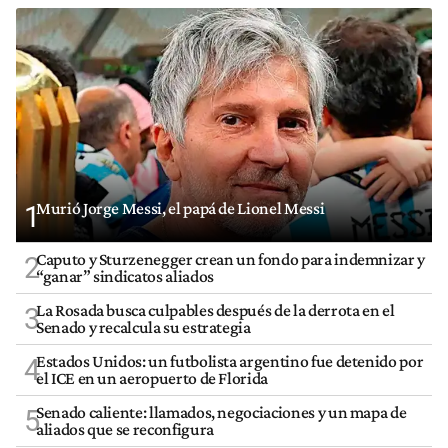
Murió Jorge Messi, el papá de Lionel Messi
1
Caputo y Sturzenegger crean un fondo para indemnizar y
2
“ganar” sindicatos aliados
La Rosada busca culpables después de la derrota en el
3
Senado y recalcula su estrategia
Estados Unidos: un futbolista argentino fue detenido por
4
el ICE en un aeropuerto de Florida
Senado caliente: llamados, negociaciones y un mapa de
5
aliados que se reconfigura