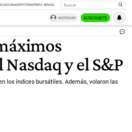
ICIAS
CARAS
EXITOÍNA
PERFIL BRASIL
INGRESAR
SUSCRIBITE
Do
 máximos
Tr
y
el
el Nasdaq y el S&P
al
de
los
me
|
n los índices bursátiles. Además, volaron las
Ce
Per