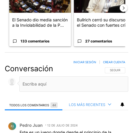
El Senado dio media sanción
Bullrich cerró su discurso en
a la Inviolabilidad de la P...
el Senado con fuertes crí...
133 comentarios
27 comentarios
INICIAR SESIÓN
|
CREAR CUENTA
Conversación
SIGA ESTA CO
SEGUIR
LOS MÁS RECIENTES
TODOS LOS COMENTARIOS
44
Todos los comentarios
Comentario de Pedro Juan.
Pedro Juan
12 DE JULIO DE 2024
PJ
Este es un juego donde desde el principio de la