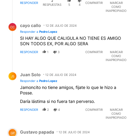
2
RESPONDER
COMPARTIR
MARCAR
RESPUESTAS
5
4
COMO
INAPROPIADO
Respuesta de cayo callo.
cayo callo
12 DE JULIO DE 2024
CC
Responder a
Pedro Lopez
SI HAY ALGO QUE CALIGULA NO TIENE ES AMIGO
SON TODOS EX, POR ALGO SERA
RESPONDER
1
3
COMPARTIR
MARCAR
COMO
INAPROPIADO
Respuesta de Juan Solo.
Juan Solo
12 DE JULIO DE 2024
JS
Responder a
Pedro Lopez
Jamoncito no tiene amigos, fijate lo que le hizo a
Posse.
Daría lástima si no fuera tan perverso.
RESPONDER
2
4
COMPARTIR
MARCAR
COMO
INAPROPIADO
Comentario de Gustavo papada.
Gustavo papada
12 DE JULIO DE 2024
GP