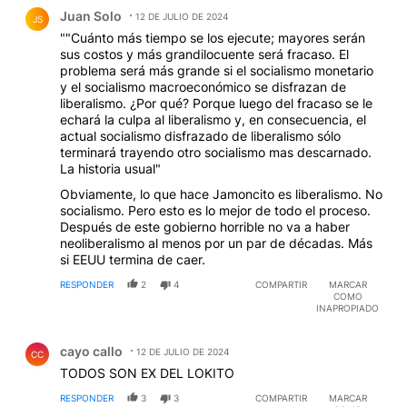
Comentario de Juan Solo.
Juan Solo
12 DE JULIO DE 2024
JS
""Cuánto más tiempo se los ejecute; mayores serán
sus costos y más grandilocuente será fracaso. El
problema será más grande si el socialismo monetario
y el socialismo macroeconómico se disfrazan de
liberalismo. ¿Por qué? Porque luego del fracaso se le
echará la culpa al liberalismo y, en consecuencia, el
actual socialismo disfrazado de liberalismo sólo
terminará trayendo otro socialismo mas descarnado.
La historia usual"
Obviamente, lo que hace Jamoncito es liberalismo. No
socialismo. Pero esto es lo mejor de todo el proceso.
Después de este gobierno horrible no va a haber
neoliberalismo al menos por un par de décadas. Más
si EEUU termina de caer.
RESPONDER
2
4
COMPARTIR
MARCAR
COMO
INAPROPIADO
Comentario de cayo callo.
cayo callo
12 DE JULIO DE 2024
CC
TODOS SON EX DEL LOKITO
RESPONDER
3
3
COMPARTIR
MARCAR