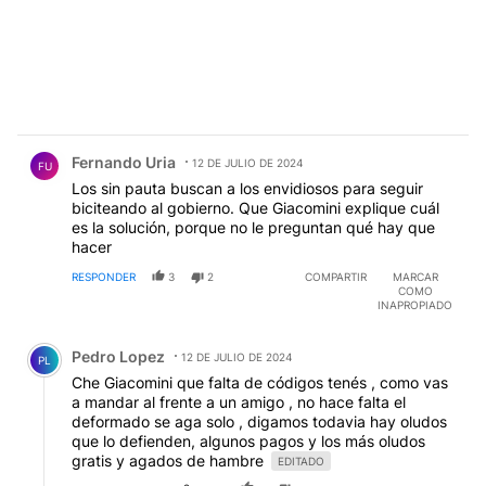
Comentario de Fernando Uria.
Fernando Uria
12 DE JULIO DE 2024
FU
Los sin pauta buscan a los envidiosos para seguir
biciteando al gobierno. Que Giacomini explique cuál
es la solución, porque no le preguntan qué hay que
hacer
RESPONDER
3
2
COMPARTIR
MARCAR
COMO
INAPROPIADO
Comentario de Pedro Lopez.
Pedro Lopez
12 DE JULIO DE 2024
PL
Che Giacomini que falta de códigos tenés , como vas
a mandar al frente a un amigo , no hace falta el
deformado se aga solo , digamos todavia hay oludos
que lo defienden, algunos pagos y los más oludos
gratis y agados de hambre
EDITADO