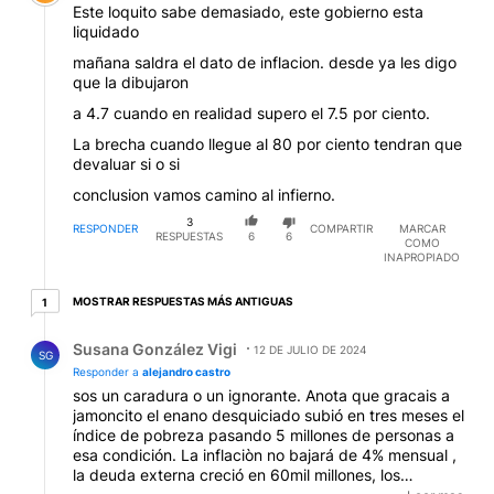
Este loquito sabe demasiado, este gobierno esta
liquidado
mañana saldra el dato de inflacion. desde ya les digo
que la dibujaron
a 4.7 cuando en realidad supero el 7.5 por ciento.
La brecha cuando llegue al 80 por ciento tendran que
devaluar si o si
conclusion vamos camino al infierno.
3
RESPONDER
COMPARTIR
MARCAR
RESPUESTAS
6
6
COMO
INAPROPIADO
1 respuesta más antiguas
MOSTRAR RESPUESTAS MÁS ANTIGUAS
1
Respuesta de Susana González Vigi.
Susana González Vigi
12 DE JULIO DE 2024
SG
Responder a
alejandro castro
sos un caradura o un ignorante. Anota que gracais a
jamoncito el enano desquiciado subió en tres meses el
índice de pobreza pasando 5 millones de personas a
esa condición. La inflaciòn no bajará de 4% mensual ,
la deuda externa creció en 60mil millones, los