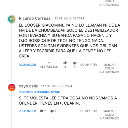
COMO
INAPROPIADO
Comentario de Ricardo Correas.
Ricardo Correas
12 DE JULIO DE 2024
RC
EL LOOSER GIACOMINI..YA NO LO LLAMAN NI DE LA
FM DE LA CHUMBEADA!! SOLO EL DESTABILIZADOR
FONTEVECHIA Y SU BANDA PAGA LO HACEN... Y
OJO BOBIS QUE DE TROL NO TENGO NADA.
USTEDES SON TAN EVIDENTES QUE NOS OBLIGAN
A LEER Y ESCRIBIR PARA QUE LA GENTE NO LES
CREA
2
RESPONDER
COMPARTIR
MARCAR
RESPUESTAS
6
4
COMO
INAPROPIADO
Respuesta de cayo callo.
cayo callo
12 DE JULIO DE 2024
CC
Responder a
Ricardo Correas
SI TE MOLESTA LEE OTRA COSA NO NOS VAMOS A
OFENDER, TENES LN+, CLARIN,
RESPONDER
2
4
COMPARTIR
MARCAR
COMO
INAPROPIADO
Respuesta de Ricardo Correas.