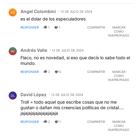
Comentario de Angel Colombini.
Angel Colombini
12 DE JULIO DE 2024
AC
es el dolar de los especuladores
RESPONDER
1
1
COMPARTIR
MARCAR
COMO
INAPROPIADO
Comentario de Andrés Valle.
Andrés Valle
12 DE JULIO DE 2024
AV
Flaco, no es novedad, si eso que decís lo sabe todo el
mundo.
RESPONDER
2
0
COMPARTIR
MARCAR
COMO
INAPROPIADO
Comentario de David López.
David López
12 DE JULIO DE 2024
DL
Troll = todo aquel que escribe cosas que no me
gustan o dañan mis creencias políticas de cristal....
jajajajajajajajajajaja
RESPONDER
2
1
COMPARTIR
MARCAR
COMO
INAPROPIADO