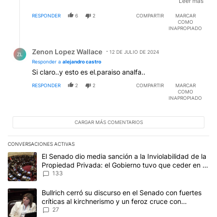
despidos por lo menos son 120.000 (23.000
Leer mas
empleados públicos) otros dicen que son 350.000
RESPONDER
6
2
COMPARTIR
MARCAR
atento el cierre de cuentas sueldos. El poder
COMO
adquisitivo de los jubilados cayó 30% interanual, les
INAPROPIADO
afanó el 8,3% de enero, avisó jamoncito que vetará el
Respuesta de Zenon Lopez Wallace.
proyecto de ley de actualizacion de jubilaciones. El
Zenon Lopez Wallace
poder adquisitivo del salario cayó 25% , los subsidios
12 DE JULIO DE 2024
ZL
a empresas de usuhaia reprsentan para el Estado
Responder a
alejandro castro
2000 millones de dólares anuales y benefician a
Si claro..y esto es el.paraiso analfa..
mirgror de nicolas caputo, el primo del Toto y
RESPONDER
2
2
COMPARTIR
MARCAR
hermano de la vida del domador de reposeras macri.
COMO
Querés que siga?
INAPROPIADO
CARGAR MÁS COMENTARIOS
CONVERSACIONES ACTIVAS
Este listado muestra los artículos con más comentarios en los últim
Un artículo de tendencia con el título "El Senado dio media sanci
El Senado dio media sanción a la Inviolabilidad de la
Propiedad Privada: el Gobierno tuvo que ceder en la
Ley del Manejo del Fuego
133
Un artículo de tendencia con el título "Bullrich cerró su discurso e
Bullrich cerró su discurso en el Senado con fuertes
críticas al kirchnerismo y un feroz cruce con
Capitanich al que le gritó “¡cállate!”
27