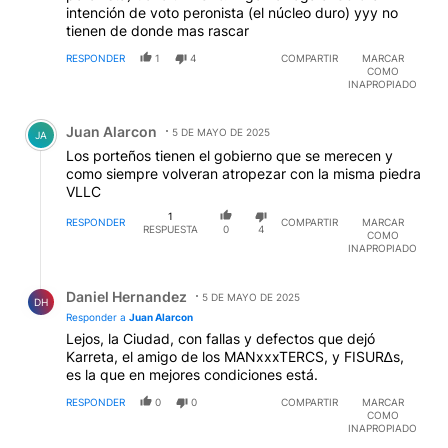
intención de voto peronista (el núcleo duro) yyy no
tienen de donde mas rascar
RESPONDER
1
4
COMPARTIR
MARCAR
COMO
INAPROPIADO
Comentario de Juan Alarcon.
Juan Alarcon
5 DE MAYO DE 2025
JA
Los porteños tienen el gobierno que se merecen y
como siempre volveran atropezar con la misma piedra
VLLC
1
RESPONDER
COMPARTIR
MARCAR
RESPUESTA
0
4
COMO
INAPROPIADO
Respuesta de Daniel Hernandez.
Daniel Hernandez
5 DE MAYO DE 2025
DH
Responder a
Juan Alarcon
Lejos, la Ciudad, con fallas y defectos que dejó
Karreta, el amigo de los MANxxxTERCS, y FISUR∆s,
es la que en mejores condiciones está.
RESPONDER
0
0
COMPARTIR
MARCAR
COMO
INAPROPIADO