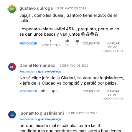
Comentario de gustavo quiroga.
gustavo quiroga
5 DE MAYO DE 2025
GQ
Jajaja , como les duele , Santoro tiene el 28% de él
solito.
Lospenato+Marra+Milei 45% , pregunto, por qué no
se dan unos besos y van juntos 😃😃😃😃
2
RESPONDER
COMPARTIR
MARCAR
RESPUESTAS
2
1
COMO
INAPROPIADO
Respuesta de Daniel Hernandez.
Daniel Hernandez
5 DE MAYO DE 2025
DH
Responder a
gustavo quiroga
No sé elige jefe de la Ciudad, se vota por legisladores,
x jefe de la Ciudad ya compitió y perdió por paliza.
RESPONDER
0
1
COMPARTIR
MARCAR
COMO
INAPROPIADO
Respuesta de juonamto giustinianni.
juonamto giustinianni
6 DE MAYO DE 2025
JG
Responder a
gustavo quiroga
perdon, hiciste mal el calculo....entre las 3
candidaturas que nombrastes mas larreta hoy tienen