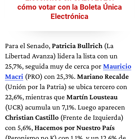
cómo votar con la Boleta Única
Electrónica
Para el Senado,
Patricia Bullrich
(La
Libertad Avanza) lidera la lista con un
25,7%, seguida muy de cerca por
Mauricio
Macri
(PRO) con 25,3%.
Mariano Recalde
(Unión por la Patria) se ubica tercero con
22,6%, mientras que
Martín Lousteau
(UCR) acumula un 7,1%. Luego aparecen
Christian Castillo
(Frente de Izquierda)
con 5,6%,
Hacemos por Nuestro País
(Peronismo no K) con 1,1%, y un 12,6% de