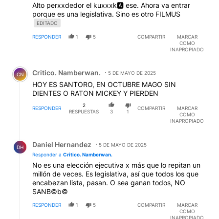
Alto perxxdedor el kuxxxk🅰️ ese. Ahora va entrar
porque es una legislativa. Sino es otro FILMUS
EDITADO
RESPONDER
1
5
COMPARTIR
MARCAR
COMO
INAPROPIADO
Comentario de Critico. Namberwan..
Critico. Namberwan.
5 DE MAYO DE 2025
CN
HOY ES SANTORO, EN OCTUBRE MAGO SIN
DIENTES O RATON MICKEY Y PIERDEN
2
RESPONDER
COMPARTIR
MARCAR
RESPUESTAS
3
1
COMO
INAPROPIADO
Respuesta de Daniel Hernandez.
Daniel Hernandez
5 DE MAYO DE 2025
DH
Responder a
Critico. Namberwan.
No es una elección ejecutiva x más que lo repitan un
millón de veces. Es legislativa, así que todos los que
encabezan lista, pasan. O sea ganan todos, NO
SANB©b©
RESPONDER
1
5
COMPARTIR
MARCAR
COMO
INAPROPIADO