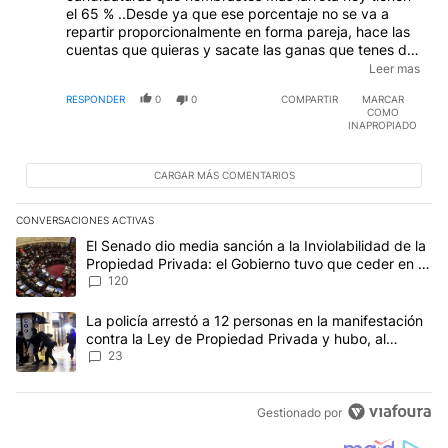
el 65 % ..Desde ya que ese porcentaje no se va a
repartir proporcionalmente en forma pareja, hace las
cuentas que quieras y sacate las ganas que tenes de
" ganar algo ", de todas maneras yo que vos
Leer mas
averiguaria cuantas bancas pone en juego cada
RESPONDER
0
0
COMPARTIR
MARCAR
espacio politico ...y despues consideraria todo
COMO
nuevamente....No es una cuestion de porcentajes, hay
INAPROPIADO
que ver como queda la repartija de bancas, pero te
anticipo que con un 28 %....vas a perder mucho poder
para negociar legislativamente...( asesorate )
CARGAR MÁS COMENTARIOS
CONVERSACIONES ACTIVAS
Este listado muestra los artículos con más comentarios en los últim
Un artículo de tendencia con el título "El Senado dio media sanci
El Senado dio media sanción a la Inviolabilidad de la
Propiedad Privada: el Gobierno tuvo que ceder en la
Ley del Manejo del Fuego
120
Un artículo de tendencia con el título "La policía arrestó a 12 p
La policía arrestó a 12 personas en la manifestación
contra la Ley de Propiedad Privada y hubo, al
menos, 3 agentes heridos
23
Gestionado por