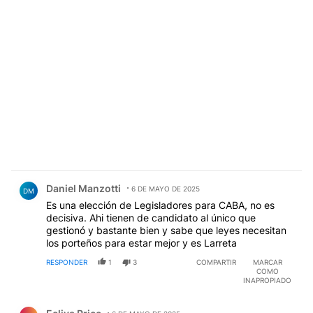
Comentario de Daniel Manzotti.
Daniel Manzotti
6 DE MAYO DE 2025
DM
Es una elección de Legisladores para CABA, no es
decisiva. Ahi tienen de candidato al único que
gestionó y bastante bien y sabe que leyes necesitan
los porteños para estar mejor y es Larreta
RESPONDER
1
3
COMPARTIR
MARCAR
COMO
INAPROPIADO
Comentario de Eeliya Price.