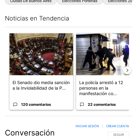
Ciudad De Buenos Aires
Elecciones Porteñas
Elecciones 2025
Noticias en Tendencia
Este listado muestra los artículos con más comentarios en los últim
Un artículo de tendencia con el título "El Senado dio media san
Un artículo de tendencia con e
El Senado dio media sanción
La policía arrestó a 12
a la Inviolabilidad de la P...
personas en la
manifestación co...
120 comentarios
22 comentarios
INICIAR SESIÓN
|
CREAR CUENTA
Conversación
SIGA ESTA CO
SEGUIR