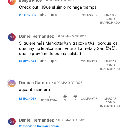
Eeliya Price
6 DE MAYO DE 2025
EP
Check out!!!!Que el simio no haga trampa
RESPONDER
2
0
COMPARTIR
MARCAR
COMO
INAPROPIADO
Comentario de Daniel Hernandez.
Daniel Hernandez
6 DE MAYO DE 2025
DH
Si quiere más Manxxter®s y traxxxpit®s , porque los
que hay no le alcanzan, vote a La rreta y Sant😈r😈,
que lo provéen de buena calidad
RESPONDER
0
3
COMPARTIR
MARCAR
COMO
INAPROPIADO
Comentario de Damian Gardon.
Damian Gardon
6 DE MAYO DE 2025
DG
aguante santoro
1
RESPONDER
COMPARTIR
MARCAR
RESPUESTA
5
2
COMO
INAPROPIADO
Respuesta de Daniel Hernandez.
Daniel Hernandez
6 DE MAYO DE 2025
DH
Responder a
Damian Gardon