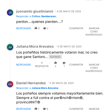
Respuesta de juonamto giustinianni.
juonamto giustinianni
6 DE MAYO DE 2025
JG
Responder a
Critico. Namberwan.
perdon....quienes pierden....?
RESPONDER
0
2
COMPARTIR
MARCAR
COMO
INAPROPIADO
Comentario de Juliana Mora Arevalos.
Juliana Mora Arevalos
5 DE MAYO DE 2025
JM
Los porteñitos históricamente votaron mal, no creo
que gane Santoro...
EDITADO
1
RESPONDER
COMPARTIR
MARCAR
RESPUESTA
2
1
COMO
INAPROPIADO
Respuesta de Daniel Hernandez.
Daniel Hernandez
5 DE MAYO DE 2025
DH
Responder a
Juliana Mora Arevalos
Los porteños siempre votamos mayoritariamente bien.
Siempre a full contra el per©nch©rrism©,
provinciANIT©
RESPONDER
1
6
COMPARTIR
MARCAR