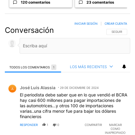
120 comentarios
23 comentarios
INICIAR SESIÓN
|
CREAR CUENTA
Conversación
SIGA ESTA CO
SEGUIR
LOS MÁS RECIENTES
TODOS LOS COMENTARIOS
1
Todos los comentarios
Comentario de José Luís Alassia.
José Luís Alassia
29 DE DICIEMBRE DE 2024
JL
El periodista debe saber que en lo que vendió el BCRA
hay casi 600 millones para pagar importaciones de
las automotrices...y otros 100 de importaciones
varias..una cifra menor fue para bajar los dólares
financieros
RESPONDER
1
0
COMPARTIR
MARCAR
COMO
INAPROPIADO