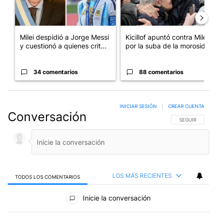
Milei despidió a Jorge Messi
Kicillof apuntó contra Milei
y cuestionó a quienes crit...
por la suba de la morosida...
34 comentarios
88 comentarios
INICIAR SESIÓN
|
CREAR CUENTA
Conversación
SIGA ESTA CO
SEGUIR
LOS MÁS RECIENTES
TODOS LOS COMENTARIOS
Todos los comentarios
Inicie la conversación