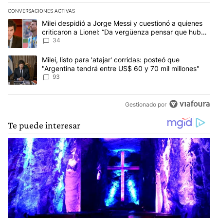
CONVERSACIONES ACTIVAS
Este listado muestra los artículos con más comentarios en los últim
Un artículo de tendencia con el título "Milei despidió a Jorge Mes
Milei despidió a Jorge Messi y cuestionó a quienes
criticaron a Lionel: “Da vergüenza pensar que hubo
anti-Messi”
34
Un artículo de tendencia con el título "Milei, listo para 'atajar' 
Milei, listo para 'atajar' corridas: posteó que
"Argentina tendrá entre US$ 60 y 70 mil millones"
93
Gestionado por