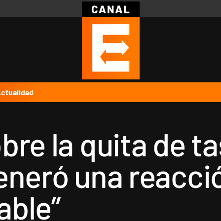
Política
Pymes
Salud
Internacional
Clima
Deportes
Business
Noticias
Caras
ctualidad
bre la quita de t
eneró una reacció
able”