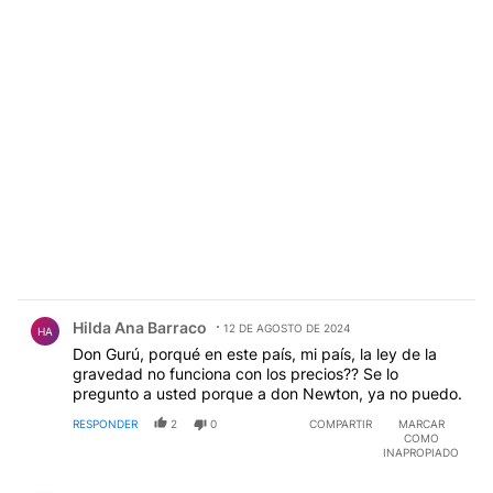
Comentario de Hilda Ana Barraco.
Hilda Ana Barraco
12 DE AGOSTO DE 2024
HA
Don Gurú, porqué en este país, mi país, la ley de la
gravedad no funciona con los precios?? Se lo
pregunto a usted porque a don Newton, ya no puedo.
RESPONDER
2
0
COMPARTIR
MARCAR
COMO
INAPROPIADO
Comentario de EL PELOTUDO.