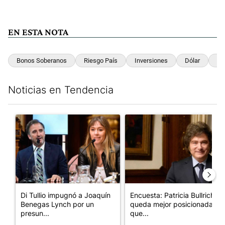
EN ESTA NOTA
Bonos Soberanos
Riesgo País
Inversiones
Dólar
Sa
Noticias en Tendencia
Este listado muestra los artículos con más comentarios en los últim
Un artículo de tendencia con el título "Di Tullio impugnó a Joa
Un artículo de tendencia con e
Di Tullio impugnó a Joaquín
Encuesta: Patricia Bullrich
Benegas Lynch por un
queda mejor posicionada
presun...
que...