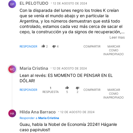
EL PELOTUDO
12 DE AGOSTO DE 2024
EP
Con la disparada del lunes negro los troles K creían
que se venía el mundo abajo y en particular la
Argentina, y los números demuestran que está todo
controlado, estamos cada vez más cerca de sacar el
cepo, la construcción ya da signos de recuperación,
la inflación viene retrocediendo, cada vez no
Leer mas
parecemos a un país normal y nos alejamos más del
RESPONDER
2
4
COMPARTIR
MARCAR
desastre que fue el peronismo.
COMO
INAPROPIADO
Comentario de Maria Cristina.
Maria Cristina
12 DE AGOSTO DE 2024
MC
Lean al revés: ES MOMENTO DE PENSAR EN EL
DÓLAR!
1
RESPONDER
COMPARTIR
MARCAR
RESPUESTA
5
2
COMO
INAPROPIADO
Respuesta de Hilda Ana Barraco.
Hilda Ana Barraco
12 DE AGOSTO DE 2024
HA
Responder a
Maria Cristina
Guau, habla la Nobel de Economía 2024!! Háganle
caso papirulos!!