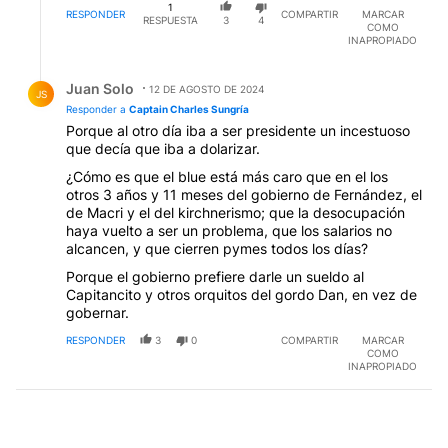
1
RESPONDER
COMPARTIR
MARCAR
RESPUESTA
3
4
COMO
INAPROPIADO
Respuesta de Juan Solo.
Juan Solo
12 DE AGOSTO DE 2024
JS
Responder a
Captain Charles Sungría
Porque al otro día iba a ser presidente un incestuoso
que decía que iba a dolarizar.
¿Cómo es que el blue está más caro que en el los
otros 3 años y 11 meses del gobierno de Fernández, el
de Macri y el del kirchnerismo; que la desocupación
haya vuelto a ser un problema, que los salarios no
alcancen, y que cierren pymes todos los días?
Porque el gobierno prefiere darle un sueldo al
Capitancito y otros orquitos del gordo Dan, en vez de
gobernar.
RESPONDER
3
0
COMPARTIR
MARCAR
COMO
INAPROPIADO