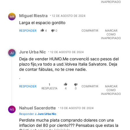
INAPROPIADO
Comentario de Miguel Riestra.
Miguel Riestra
12 DE AGOSTO DE 2024
MR
Larga el espacio gordito
RESPONDER
4
0
COMPARTIR
MARCAR
COMO
INAPROPIADO
Comentario de Jure Urba Nic.
Jure Urba Nic
12 DE AGOSTO DE 2024
JU
Deja de vender HUMO.Me convencíó saco pesos del
plazo fijo,va todo a usd.Volvea Italia Salvatore. Deja
de contar fábulas, no te cree nadie.
.
1
RESPONDER
COMPARTIR
MARCAR
RESPUESTA
4
0
COMO
INAPROPIADO
Respuesta de Nahuel Sacerdotte.
Nahuel Sacerdotte
13 DE AGOSTO DE 2024
NS
Responder a
Jure Urba Nic
Perdiste mucha plata comprando dolares con una
inflacion del 80 por ciento??? Pensabas que estas la