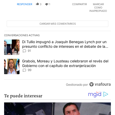
RESPONDER
3
1
COMPARTIR
MARCAR
COMO
INAPROPIADO
CARGAR MÁS COMENTARIOS
CONVERSACIONES ACTIVAS
Este listado muestra los artículos con más comentarios en los últim
Un artículo de tendencia con el título "Di Tullio impugnó a Joaqu
Di Tullio impugnó a Joaquín Benegas Lynch por un
presunto conflicto de intereses en el debate de la
Ley de Tierras
91
Un artículo de tendencia con el título "Grabois, Moreau y Lousteau
Grabois, Moreau y Lousteau celebraron el revés del
Gobierno con el capítulo de extranjerización
99
Gestionado por