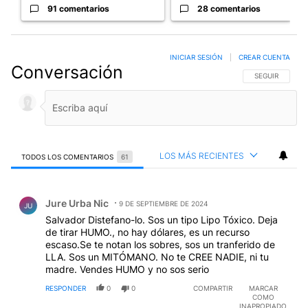
91 comentarios
28 comentarios
INICIAR SESIÓN
|
CREAR CUENTA
Conversación
SIGA ESTA CO
SEGUIR
LOS MÁS RECIENTES
TODOS LOS COMENTARIOS
61
Todos los comentarios
Comentario de Jure Urba Nic.
Jure Urba Nic
9 DE SEPTIEMBRE DE 2024
JU
Salvador Distefano-lo. Sos un tipo Lipo Tóxico. Deja
de tirar HUMO., no hay dólares, es un recurso
escaso.Se te notan los sobres, sos un tranferido de
LLA. Sos un MITÓMANO. No te CREE NADIE, ni tu
madre. Vendes HUMO y no sos serio
RESPONDER
0
0
COMPARTIR
MARCAR
COMO
INAPROPIADO