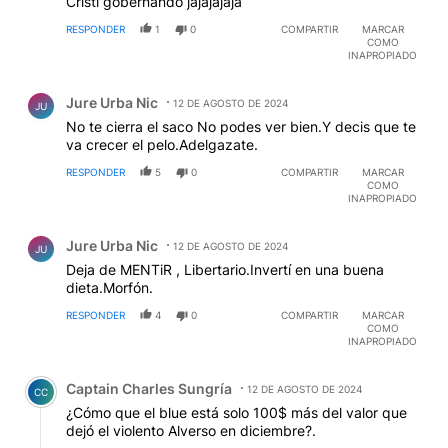
Cristi gobernando jajajajaja
RESPONDER
1
0
COMPARTIR
MARCAR
COMO
INAPROPIADO
Comentario de Jure Urba Nic.
Jure Urba Nic
12 DE AGOSTO DE 2024
JU
No te cierra el saco No podes ver bien.Y decis que te
va crecer el pelo.Adelgazate.
RESPONDER
5
0
COMPARTIR
MARCAR
COMO
INAPROPIADO
Comentario de Jure Urba Nic.
Jure Urba Nic
12 DE AGOSTO DE 2024
JU
Deja de MENTiR , Libertario.Invertí en una buena
dieta.Morfón.
RESPONDER
4
0
COMPARTIR
MARCAR
COMO
INAPROPIADO
Comentario de Captain Charles Sungría.
Captain Charles Sungría
12 DE AGOSTO DE 2024
CC
¿Cómo que el blue está solo 100$ más del valor que
dejó el violento Alverso en diciembre?.