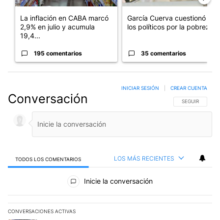
La inflación en CABA marcó
García Cuerva cuestionó a
2,9% en julio y acumula
los políticos por la pobreza
19,4...
195 comentarios
35 comentarios
INICIAR SESIÓN
|
CREAR CUENTA
Conversación
SIGA ESTA CO
SEGUIR
LOS MÁS RECIENTES
TODOS LOS COMENTARIOS
Todos los comentarios
Inicie la conversación
CONVERSACIONES ACTIVAS
Este listado muestra los artículos con más comentarios en los últim