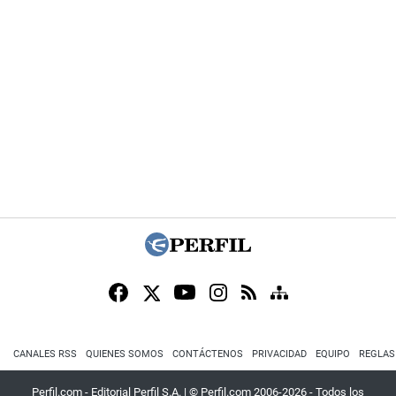
CANALES RSS
QUIENES SOMOS
CONTÁCTENOS
PRIVACIDAD
EQUIPO
REGLAS
Perfil.com - Editorial Perfil S.A.
| © Perfil.com 2006-2026 - Todos los