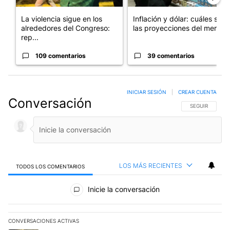
La violencia sigue en los
Inflación y dólar: cuáles son
alrededores del Congreso:
las proyecciones del merc...
rep...
109 comentarios
39 comentarios
INICIAR SESIÓN
|
CREAR CUENTA
Conversación
SIGA ESTA CO
SEGUIR
LOS MÁS RECIENTES
TODOS LOS COMENTARIOS
Todos los comentarios
Inicie la conversación
CONVERSACIONES ACTIVAS
Este listado muestra los artículos con más comentarios en los últim