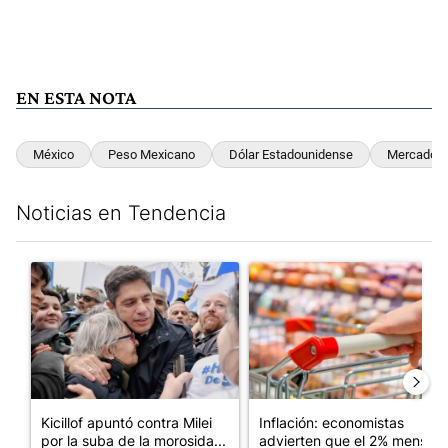
EN ESTA NOTA
México
Peso Mexicano
Dólar Estadounidense
Mercado D
Noticias en Tendencia
Este listado muestra los artículos con más comentarios en los últim
Un artículo de tendencia con el título "Kicillof apuntó contra Mil
Un artículo de tendencia con e
Kicillof apuntó contra Milei
Inflación: economistas
por la suba de la morosida...
advierten que el 2% mensual