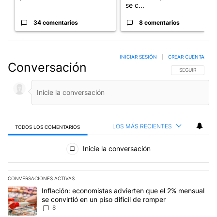
se c...
34 comentarios
8 comentarios
INICIAR SESIÓN
|
CREAR CUENTA
Conversación
SIGA ESTA CO
SEGUIR
LOS MÁS RECIENTES
TODOS LOS COMENTARIOS
Todos los comentarios
Inicie la conversación
CONVERSACIONES ACTIVAS
Este listado muestra los artículos con más comentarios en los últim
Un artículo de tendencia con el título "Inflación: economistas advi
Inflación: economistas advierten que el 2% mensual
se convirtió en un piso difícil de romper
8