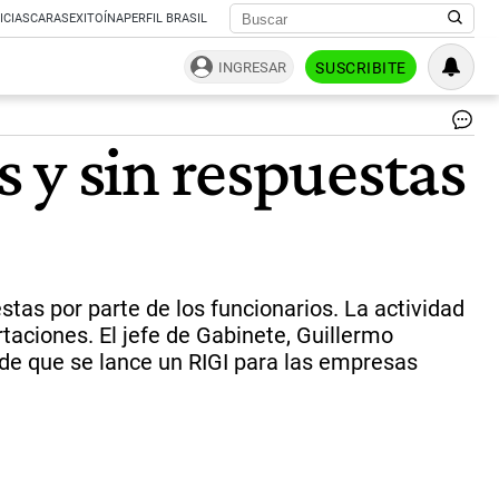
ICIAS
CARAS
EXITOÍNA
PERFIL BRASIL
INGRESAR
SUSCRIBITE
De
 y sin respuestas
El
sec
de
pe
y
me
per
30
tas por parte de los funcionarios. La actividad
mil
taciones. El jefe de Gabinete, Guillermo
tr
d de que se lance un RIGI para las empresas
po
el
cie
ma
de
co
en