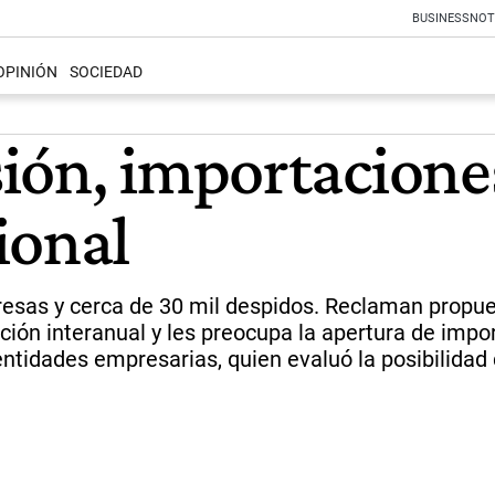
BUSINESS
NOT
OPINIÓN
SOCIEDAD
ión, importaciones
ional
resas y cerca de 30 mil despidos. Reclaman propues
ión interanual y les preocupa la apertura de impor
 entidades empresarias, quien evaluó la posibilida