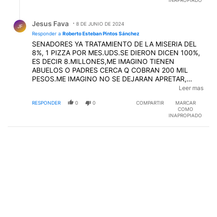
ES DECIR 8.MILLONES,ME IMAGINO TIENEN
ABUELOS O PADRES CERCA Q COBRAN 200 MIL
PESOS.ME IMAGINO NO SE DEJARAN APRETAR,
TODOS YA SABEMOS QUIENES SON.UNA SENADORA
Leer mas
TREMENDAMENTE INSENSIBLE LO QUIERE PAGAR
RESPONDER
0
0
COMPARTIR
MARCAR
EN 12 CUOTAS, ES DECIR UNA PORCION POR
COMO
MES.!!!!!!!!!!
INAPROPIADO