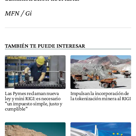
TAMBIÉN TE PUEDE INTERESAR
Las Pymes reclaman nueva
Impulsan la incorporación de
ley y mini RIGI: es necesario
la tokenización minera al RIGI
"un impuesto simple, justo y
cumplible"
Las empresas mineras
Se acelera el acuerdo Unión
rechazan los cambios al RIGI
Europea - Mercosur: “Esto