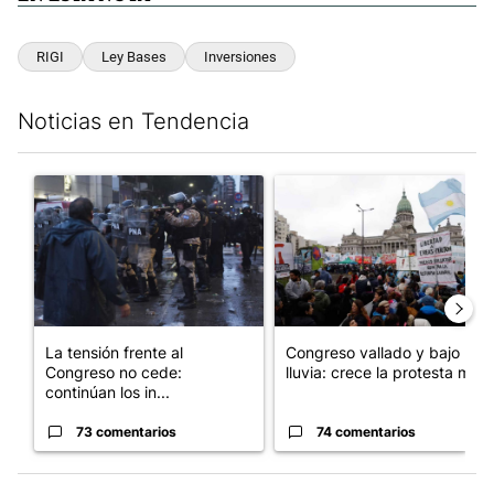
Este listado muestra los artículos con más comentarios en los últim
Un artículo de tendencia con el título "La tensión frente al Con
Un artículo de tendencia con e
La tensión frente al
Congreso vallado y bajo la
Congreso no cede:
lluvia: crece la protesta mi...
continúan los in...
73 comentarios
74 comentarios
INICIAR SESIÓN
|
CREAR CUENTA
Conversación
SIGA ESTA CO
SEGUIR