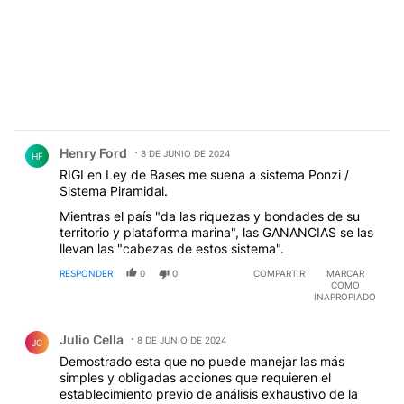
Comentario de Henry Ford.
Henry Ford
8 DE JUNIO DE 2024
HF
RIGI en Ley de Bases me suena a sistema Ponzi /
Sistema Piramidal.
Mientras el país "da las riquezas y bondades de su
territorio y plataforma marina", las GANANCIAS se las
llevan las "cabezas de estos sistema".
RESPONDER
0
0
COMPARTIR
MARCAR
COMO
INAPROPIADO
Comentario de Julio Cella.
Julio Cella
8 DE JUNIO DE 2024
JC
Demostrado esta que no puede manejar las más
simples y obligadas acciones que requieren el
establecimiento previo de análisis exhaustivo de la
materia de que se trate, mucho menos interpretar un
complejo tramado de contratos y leyes que
condicionan al país, sus ciudadanos y sobre todo a las
Leer mas
futuras generaciones. Es imprescindible que no se
RESPONDER
5
0
COMPARTIR
MARCAR
tomen desiciones de apuro y sin criterio.
COMO
INAPROPIADO