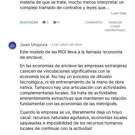
Comentario de Juan Urquiza.
Juan Urquiza
8 DE JUNIO DE 2024
JU
Este modelo de las RIGI lleva a la llamada 'economía
de enclave',
En las economías de enclave las empresas extranjeras
carecen de vinculaciones significativas con la
economía local. No hay un proceso de difusión
tecnológica, ni de entrenamiento de la mano de obra
nativa. Tampoco hay una articulación con actividades
complementarias locales. Se trata de actividades
eminentemente extractivas que mantienen su relación
fundamental con las economías de las metrópolis.
Cuando la empresa se va, literalmente deja un hoyo
vació: recursos naturales agotados, economías locales
saqueadas e imposibilidad de los recursos humanos
locales de continuar con la actividad
RESPONDER
6
0
COMPARTIR
MARCAR
COMO
INAPROPIADO
Comentario de Tincho Rofie.
Tincho Rofie
7 DE JUNIO DE 2024
TR
Entiendo que una RIGI que aplique a todo menos el