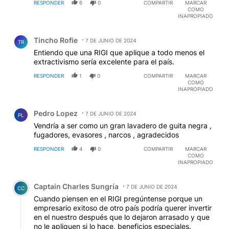
extractivismo sería excelente para el país.
RESPONDER
1
0
COMPARTIR
MARCAR
COMO
INAPROPIADO
Comentario de Pedro Lopez.
Pedro Lopez
7 DE JUNIO DE 2024
PL
Vendría a ser como un gran lavadero de guita negra ,
fugadores, evasores , narcos , agradecidos
RESPONDER
4
0
COMPARTIR
MARCAR
COMO
INAPROPIADO
Comentario de Captain Charles Sungría.
Captain Charles Sungría
7 DE JUNIO DE 2024
CC
Cuando piensen en el RIGI pregúntense porque un
empresario exitoso de otro país podría querer invertir
en el nuestro después que lo dejaron arrasado y que
no le apliquen si lo hace, beneficios especiales.
1
RESPONDER
COMPARTIR
MARCAR
RESPUESTA
1
3
COMO
INAPROPIADO
Respuesta de carlos Stellaco.
carlos Stellaco
8 DE JUNIO DE 2024
CS