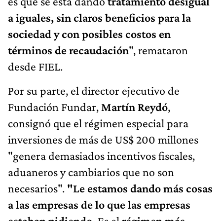
desde FIEL.
Por su parte, el director ejecutivo de
Fundación Fundar,
Martín Reydó
,
consignó que el régimen especial para
inversiones de más de US$ 200 millones
"genera demasiados incentivos fiscales,
aduaneros y cambiarios que no son
necesarios".
"Le estamos dando más cosas
a las empresas de lo que las empresas
estaban pidiendo.
Es el
régimen más
generoso de América Latina
y no era
necesario hacer algo así. Captura mucha
menos renta de la que puede capturar",