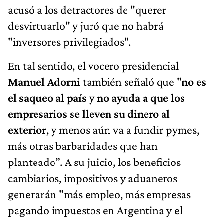
En tal sentido, el vocero presidencial
Manuel Adorni
también señaló que "
no es
el saqueo al país y no ayuda a que los
empresarios se lleven su dinero al
exterior
, y menos aún va a fundir pymes,
más otras barbaridades que han
planteado”. A su juicio, los beneficios
cambiarios, impositivos y aduaneros
generarán "más empleo, más empresas
pagando impuestos en Argentina y el
desarrollo de toda una cadena productiva".
Incluso el caído jefe de Gabinete,
Nicolás
Posse
, defendió a capa y espada la