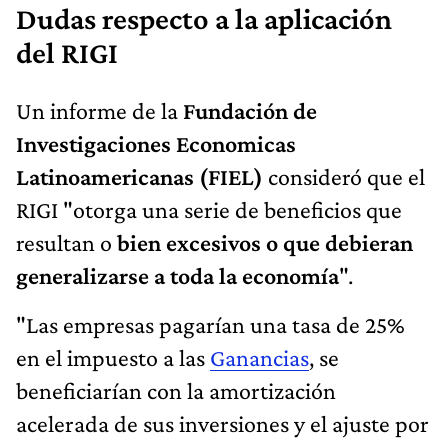
Un informe de la
Fundación de
Investigaciones Economicas
Latinoamericanas (FIEL)
consideró que el
RIGI "otorga una serie de beneficios que
resultan o
bien excesivos o que debieran
generalizarse a toda la economía
".
"Las empresas pagarían una tasa de 25%
en el impuesto a las
Ganancias
, se
beneficiarían con la amortización
acelerada de sus inversiones y el ajuste por
inflación de los quebrantos; acreditan el
100% del impuesto sobre débitos y créditos
contra el impuesto a las ganancias; por tres
años no pagan derechos de exportación ni