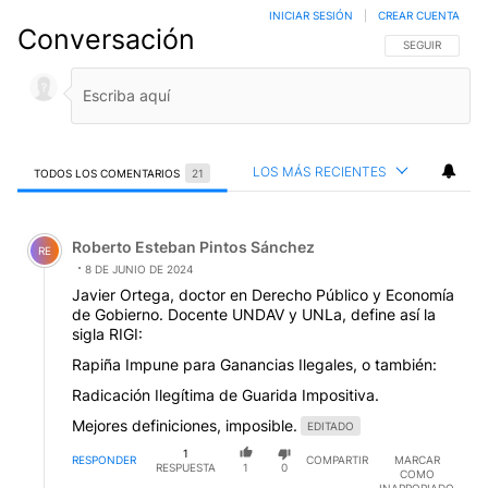
LOS MÁS RECIENTES
TODOS LOS COMENTARIOS
21
Todos los comentarios
Comentario de Roberto Esteban Pintos Sánchez.
Roberto Esteban Pintos Sánchez
RE
8 DE JUNIO DE 2024
Javier Ortega, doctor en Derecho Público y Economía
de Gobierno. Docente UNDAV y UNLa, define así la
sigla RIGI:
Rapiña Impune para Ganancias Ilegales, o también:
Radicación Ilegítima de Guarida Impositiva.
Mejores definiciones, imposible.
EDITADO
1
RESPONDER
COMPARTIR
MARCAR
RESPUESTA
1
0
COMO
INAPROPIADO
Respuesta de Jesus Fava.
Jesus Fava
8 DE JUNIO DE 2024
JF
Responder a
Roberto Esteban Pintos Sánchez
SENADORES YA TRATAMIENTO DE LA MISERIA DEL
8%, 1 PIZZA POR MES.UDS.SE DIERON DICEN 100%,