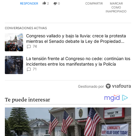
RESPONDER
2
0
COMPARTIR
MARCAR
COMO
INAPROPIADO
CONVERSACIONES ACTIVAS
Este listado muestra los artículos con más comentarios en los últim
Un artículo de tendencia con el título "Congreso vallado y bajo la
Congreso vallado y bajo la lluvia: crece la protesta
mientras el Senado debate la Ley de Propiedad
Privada
74
Un artículo de tendencia con el título "La tensión frente al Congre
La tensión frente al Congreso no cede: continúan los
incidentes entre los manifestantes y la Policía
71
Gestionado por