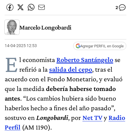
2
Marcelo Longobardi
14-04-2025 12:53
Agregar PERFIL en Google
E
l economista
Roberto Santángelo
se
refirió a la
salida del cepo
, tras el
acuerdo con el Fondo Monetario, y evaluó
que la medida
debería haberse tomado
antes
. “Los cambios hubiera sido bueno
haberlos hecho a fines del año pasado”,
sostuvo en
Longobardi
, por
Net TV
y
Radio
Perfil
(AM 1190).