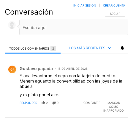
INICIAR SESIÓN
|
CREAR CUENTA
Conversación
SIGA ESTA CO
SEGUIR
LOS MÁS RECIENTES
TODOS LOS COMENTARIOS
2
Todos los comentarios
Comentario de Gustavo papada.
Gustavo papada
15 DE ABRIL DE 2025
GP
Y aca levantaron el cepo con la tarjeta de credito.
Menem aguanto la convertibilidad con las joyas de la
abuela
y exploto por el aire.
RESPONDER
2
0
COMPARTIR
MARCAR
COMO
INAPROPIADO