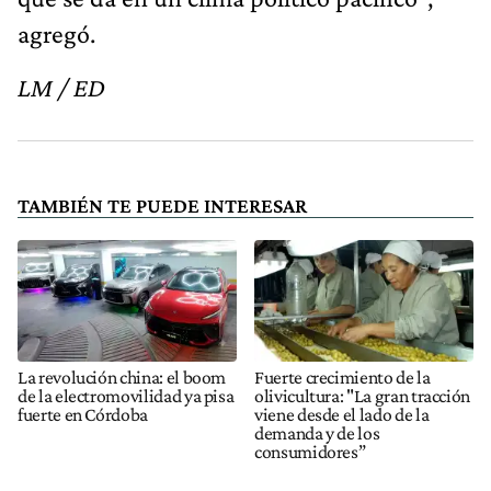
agregó.
LM / ED
TAMBIÉN TE PUEDE INTERESAR
La revolución china: el boom
Fuerte crecimiento de la
de la electromovilidad ya pisa
olivicultura: "La gran tracción
fuerte en Córdoba
viene desde el lado de la
demanda y de los
consumidores”