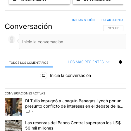
INICIAR SESIÓN
|
CREAR CUENTA
Conversación
SIGA ESTA CO
SEGUIR
LOS MÁS RECIENTES
TODOS LOS COMENTARIOS
Todos los comentarios
Inicie la conversación
CONVERSACIONES ACTIVAS
Este listado muestra los artículos con más comentarios en los últim
Un artículo de tendencia con el título "Di Tullio impugnó a Joaquí
Di Tullio impugnó a Joaquín Benegas Lynch por un
presunto conflicto de intereses en el debate de la
Ley de Tierras
7
Un artículo de tendencia con el título "Las reservas del Banco Ce
Las reservas del Banco Central superaron los US$
50 mil millones