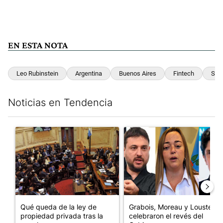
EN ESTA NOTA
Leo Rubinstein
Argentina
Buenos Aires
Fintech
Serv
Noticias en Tendencia
Este listado muestra los artículos con más comentarios en los últim
Un artículo de tendencia con el título "Qué queda de la ley de p
Un artículo de tendencia con e
Qué queda de la ley de
Grabois, Moreau y Lousteau
propiedad privada tras la
celebraron el revés del