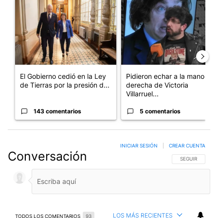
Un artículo de tendencia con el título "El Gobierno cedió en la
Un artículo de tendencia con e
El Gobierno cedió en la Ley
Pidieron echar a la mano
de Tierras por la presión d...
derecha de Victoria
Villarruel...
143 comentarios
5 comentarios
INICIAR SESIÓN
|
CREAR CUENTA
Conversación
SIGA ESTA CO
SEGUIR
LOS MÁS RECIENTES
TODOS LOS COMENTARIOS
93