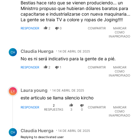
Bestias hace rato que se vienen produciendo... un
Ministrro propuso que hubieran dólares baratos para
capacitarse e industrializarse con nueva maquinaria...
La gente se traia TV a colore y ropas de Joging!!!!
RESPONDER
2
0
COMPARTIR
MARCAR
COMO
INAPROPIADO
Comentario de Claudia Huerga.
Claudia Huerga
14 DE ABRIL DE 2025
CH
No es ni será indicativo para la gente de a pié.
RESPONDER
2
1
COMPARTIR
MARCAR
COMO
INAPROPIADO
Comentario de Laura young.
Laura young
14 DE ABRIL DE 2025
LY
este articulo se llama silencio kircho
2
RESPONDER
COMPARTIR
MARCAR
RESPUESTAS
3
0
COMO
INAPROPIADO
Respuesta de Claudia Huerga.
Claudia Huerga
14 DE ABRIL DE 2025
CH
Replying to deactivated user