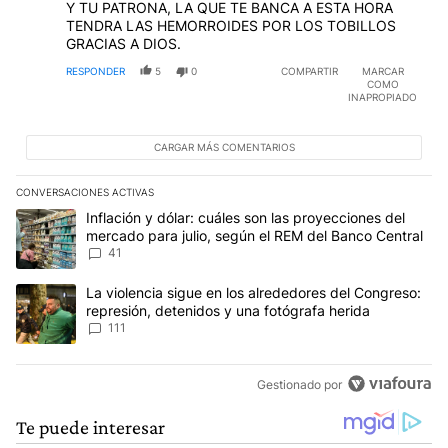
Y TU PATRONA, LA QUE TE BANCA A ESTA HORA
TENDRA LAS HEMORROIDES POR LOS TOBILLOS
GRACIAS A DIOS.
RESPONDER
5
0
COMPARTIR
MARCAR
COMO
INAPROPIADO
CARGAR MÁS COMENTARIOS
CONVERSACIONES ACTIVAS
Este listado muestra los artículos con más comentarios en los últim
Un artículo de tendencia con el título "Inflación y dólar: cuáles 
Inflación y dólar: cuáles son las proyecciones del
mercado para julio, según el REM del Banco Central
41
Un artículo de tendencia con el título "La violencia sigue en los 
La violencia sigue en los alrededores del Congreso:
represión, detenidos y una fotógrafa herida
111
Gestionado por