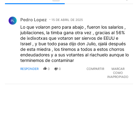
Todos los comentarios
Comentario de Pedro Lopez.
Pedro Lopez
15 DE ABRIL DE 2025
PL
Lo que volaron pero para abajo , fueron los salarios ,
jubilaciones, la timba gana otra vez , gracias al 56%
de ixdixotxas que votaron ser siervos de EEUU e
Israel , y bue todo pasa dijo don Julio, ojalá después
de esta miedra , los tiremos a todos a estos chorros
endeudadores y a sus votantes al riachuelo aunque lo
terminemos de contaminar
RESPONDER
0
0
COMPARTIR
MARCAR
COMO
INAPROPIADO