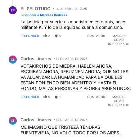
Respuesta de EL PELOTUDO.
EL PELOTUDO
14 DE ABRIL DE 2025
EP
Responder a
Marvass Redvass
La justicia por suerte es macrista en este pais, no es
militante K. Y lo de la equidad suena a comunismo.
RESPONDER
2
0
COMPARTIR
MARCAR
COMO
INAPROPIADO
Comentario de Carlos Linares.
Carlos Linares
14 DE ABRIL DE 2025
CL
VOTAKIRCHOS DE MIEDRA, HABLEN AHORA,
ESCRIBAN AHORA, REBUZNEN AHORA; QUE NO LES
VA ALCANZAR LA HUMANIDAD PARA LA QUE LES
ESTAN PONIENDO BIEN ADENTRO Y HASTA EL
FONDO; MALAS PERSONAS Y PEORES ARGENTINOS.
RESPONDER
5
1
COMPARTIR
MARCAR
COMO
INAPROPIADO
Comentario de Carlos Linares.
Carlos Linares
14 DE ABRIL DE 2025
CL
ME IMAGINO QUE TRISTEZA TENDRAS
FUENTEVIEJA, NO VOLO TODO POR LOS AIRES.