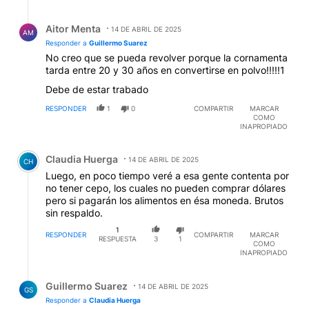
Respuesta de Aitor Menta.
Aitor Menta
14 DE ABRIL DE 2025
AM
Responder a
Guillermo Suarez
No creo que se pueda revolver porque la cornamenta
tarda entre 20 y 30 años en convertirse en polvo!!!!!1
Debe de estar trabado
RESPONDER
1
0
COMPARTIR
MARCAR
COMO
INAPROPIADO
Comentario de Claudia Huerga.
Claudia Huerga
14 DE ABRIL DE 2025
CH
Luego, en poco tiempo veré a esa gente contenta por
no tener cepo, los cuales no pueden comprar dólares
pero si pagarán los alimentos en ésa moneda. Brutos
sin respaldo.
1
RESPONDER
COMPARTIR
MARCAR
RESPUESTA
3
1
COMO
INAPROPIADO
Respuesta de Guillermo Suarez.
Guillermo Suarez
14 DE ABRIL DE 2025
GS
Responder a
Claudia Huerga