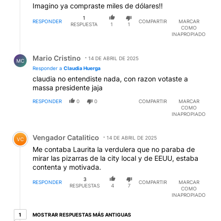
Imagino ya compraste miles de dólares!!
1
RESPONDER
COMPARTIR
MARCAR
RESPUESTA
1
1
COMO
INAPROPIADO
Respuesta de Mario Cristino.
Mario Cristino
14 DE ABRIL DE 2025
MC
Responder a
Claudia Huerga
claudia no entendiste nada, con razon votaste a
massa presidente jaja
RESPONDER
0
0
COMPARTIR
MARCAR
COMO
INAPROPIADO
Comentario de Vengador Catalitico.
Vengador Catalitico
14 DE ABRIL DE 2025
VC
Me contaba Laurita la verdulera que no paraba de
mirar las pizarras de la city local y de EEUU, estaba
contenta y motivada.
3
RESPONDER
COMPARTIR
MARCAR
RESPUESTAS
4
7
COMO
INAPROPIADO
1 respuesta más antiguas
MOSTRAR RESPUESTAS MÁS ANTIGUAS
1