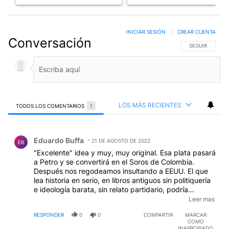
INICIAR SESIÓN
|
CREAR CUENTA
Conversación
SIGA ESTA CO
SEGUIR
LOS MÁS RECIENTES
TODOS LOS COMENTARIOS
1
Todos los comentarios
Comentario de Eduardo Buffa.
Eduardo Buffa
21 DE AGOSTO DE 2022
EB
"Excelente" idea y muy, muy original. Esa plata pasará
a Petro y se convertirá en el Soros de Colombia.
Después nos regodeamos insultando a EEUU. El que
lea historia en serio, en libros antiguos sin politiquería
e ideología barata, sin relato partidario, podría
constatar que América Latina fue un fracaso desde
Leer mas
que Colón se llevó por delante el Continente que en
RESPONDER
0
0
COMPARTIR
MARCAR
España no se conocía, mucho antes de que existiera
COMO
el país excusa para todo.
INAPROPIADO