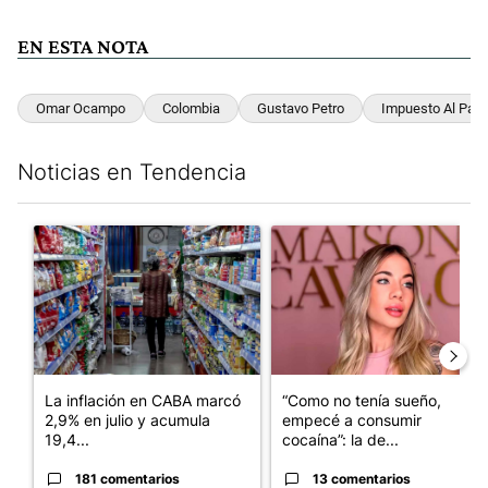
EN ESTA NOTA
Omar Ocampo
Colombia
Gustavo Petro
Impuesto Al Patr
Noticias en Tendencia
Este listado muestra los artículos con más comentarios en los últim
Un artículo de tendencia con el título "La inflación en CABA m
Un artículo de tendencia con e
La inflación en CABA marcó
“Como no tenía sueño,
2,9% en julio y acumula
empecé a consumir
19,4...
cocaína”: la de...
181 comentarios
13 comentarios