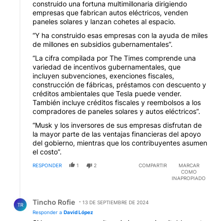
construido una fortuna multimillonaria dirigiendo
empresas que fabrican autos eléctricos, venden
paneles solares y lanzan cohetes al espacio.
“Y ha construido esas empresas con la ayuda de miles
de millones en subsidios gubernamentales”.
“La cifra compilada por The Times comprende una
variedad de incentivos gubernamentales, que
incluyen subvenciones, exenciones fiscales,
construcción de fábricas, préstamos con descuento y
créditos ambientales que Tesla puede vender.
También incluye créditos fiscales y reembolsos a los
compradores de paneles solares y autos eléctricos”.
“Musk y los inversores de sus empresas disfrutan de
la mayor parte de las ventajas financieras del apoyo
del gobierno, mientras que los contribuyentes asumen
el costo”.
RESPONDER
1
2
COMPARTIR
MARCAR
COMO
INAPROPIADO
Respuesta de Tincho Rofie.
Tincho Rofie
13 DE SEPTIEMBRE DE 2024
TR
Responder a
David López