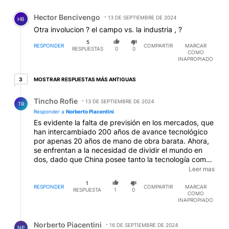
Comentario de Hector Bencivengo.
Hector Bencivengo
13 DE SEPTIEMBRE DE 2024
HB
Otra involucion ? el campo vs. la industria , ?
5
RESPONDER
COMPARTIR
MARCAR
RESPUESTAS
0
0
COMO
INAPROPIADO
3 respuestas más antiguas
MOSTRAR RESPUESTAS MÁS ANTIGUAS
3
Respuesta de Tincho Rofie.
Tincho Rofie
13 DE SEPTIEMBRE DE 2024
TR
Responder a
Norberto Piacentini
Es evidente la falta de previsión en los mercados, que
han intercambiado 200 años de avance tecnológico
por apenas 20 años de mano de obra barata. Ahora,
se enfrentan a la necesidad de dividir el mundo en
dos, dado que China posee tanto la tecnología como
una mano de obra más económica que la de
Leer mas
Occidente. Ante este escenario, resulta comprensible
1
cuestionar la confianza en los mercados, del mismo
RESPONDER
COMPARTIR
MARCAR
RESPUESTA
1
0
COMO
modo que se puede cuestionar la tiranía de las
INAPROPIADO
mayorías, ya que ambas parecen ser manifestaciones
del mismo problema.
Respuesta de Norberto Piacentini.
Norberto Piacentini
16 DE SEPTIEMBRE DE 2024
NP