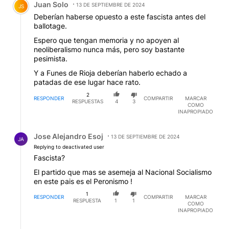
Juan Solo
13 DE SEPTIEMBRE DE 2024
JS
Deberían haberse opuesto a este fascista antes del
ballotage.
Espero que tengan memoria y no apoyen al
neoliberalismo nunca más, pero soy bastante
pesimista.
Y a Funes de Rioja deberían haberlo echado a
patadas de ese lugar hace rato.
2
RESPONDER
COMPARTIR
MARCAR
RESPUESTAS
4
3
COMO
INAPROPIADO
Respuesta de Jose Alejandro Esoj.
Jose Alejandro Esoj
13 DE SEPTIEMBRE DE 2024
JA
Replying to deactivated user
Fascista?
El partido que mas se asemeja al Nacional Socialismo
en este pais es el Peronismo !
1
RESPONDER
COMPARTIR
MARCAR
RESPUESTA
1
1
COMO
INAPROPIADO
Respuesta de Vilma Rusjan.