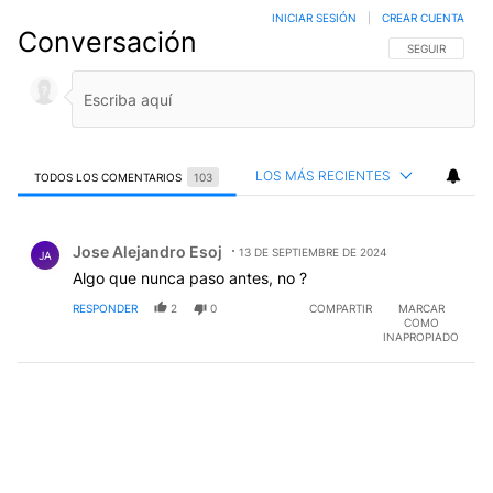
INICIAR SESIÓN
|
CREAR CUENTA
Conversación
SIGA ESTA CO
SEGUIR
LOS MÁS RECIENTES
TODOS LOS COMENTARIOS
103
Todos los comentarios
Comentario de Jose Alejandro Esoj.
Jose Alejandro Esoj
13 DE SEPTIEMBRE DE 2024
JA
Algo que nunca paso antes, no ?
RESPONDER
2
0
COMPARTIR
MARCAR
COMO
INAPROPIADO