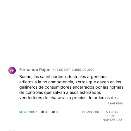
Comentario de Fernando Pajon.
Fernando Pajon
13 DE SEPTIEMBRE DE 2024
FP
Bueno, los sacrificados industriales argentinos,
adictos a la no competencia, zorros que cazan en los
gallineros de consumidores encerrados por las normas
de controles que salvan a esos esforzados
vendedores de chatarras a precios de artículos de
lujo. O de contrabandistas que después de poner una
Leer mas
etiqueta con el Hecho en Argentina multiplican por 50
RESPONDER
4
0
COMPARTIR
MARCAR
los precios de origen.
COMO
INAPROPIADO
Comentario de Juan Solo.