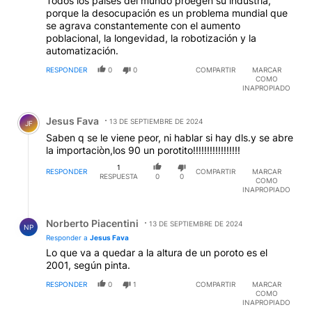
Todos los países del mundo proegen su industria,
porque la desocupación es un problema mundial que
se agrava constantemente con el aumento
poblacional, la longevidad, la robotización y la
automatización.
RESPONDER
0
0
COMPARTIR
MARCAR
COMO
INAPROPIADO
Comentario de Jesus Fava.
Jesus Fava
13 DE SEPTIEMBRE DE 2024
JF
Saben q se le viene peor, ni hablar si hay dls.y se abre
la importaciòn,los 90 un porotito!!!!!!!!!!!!!!!!!
1
RESPONDER
COMPARTIR
MARCAR
RESPUESTA
0
0
COMO
INAPROPIADO
Respuesta de Norberto Piacentini.
Norberto Piacentini
13 DE SEPTIEMBRE DE 2024
NP
Responder a
Jesus Fava
Lo que va a quedar a la altura de un poroto es el
2001, según pinta.
RESPONDER
0
1
COMPARTIR
MARCAR
COMO
INAPROPIADO