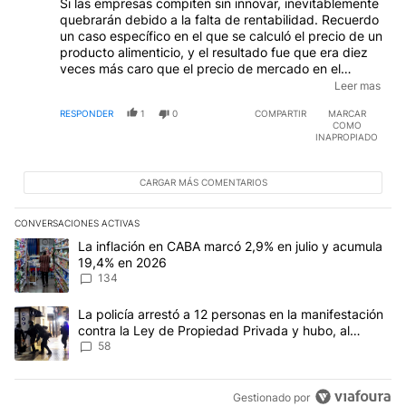
Si las empresas compiten sin innovar, inevitablemente
quebrarán debido a la falta de rentabilidad. Recuerdo
un caso específico en el que se calculó el precio de un
producto alimenticio, y el resultado fue que era diez
veces más caro que el precio de mercado en el
supermercado. La solución se encontró mediante el
Leer mas
uso de una tecnología sui generis, que nos permitió
RESPONDER
1
0
COMPARTIR
MARCAR
reducir los costos en un factor de diez y obtener
COMO
ganancias. Desde ese momento, el aumento de las
INAPROPIADO
ganancias exigió una mayor inversión en innovación y
desarrollo. No fue una cuestión de aprovechar
ventajas comparativas, sino una apuesta total por la
CARGAR MÁS COMENTARIOS
investigación y desarrollo (I+D). La recuperación del
país dependerá de la revitalización de los colegios
CONVERSACIONES ACTIVAS
industriales y del fortalecimiento de la educación
Este listado muestra los artículos con más comentarios en los últim
Un artículo de tendencia con el título "La inflación en CABA mar
La inflación en CABA marcó 2,9% en julio y acumula
terciaria, que debería ser obligatoria y regulada
19,4% en 2026
mediante cupos. Únicamente las carreras que
134
demanden conocimientos avanzados en ciencia,
tecnología, ingeniería y matemáticas (STEM) deberían
estar exentas de esta regulación.
Un artículo de tendencia con el título "La policía arrestó a 12 p
La policía arrestó a 12 personas en la manifestación
contra la Ley de Propiedad Privada y hubo, al
menos, 3 agentes heridos
58
Gestionado por