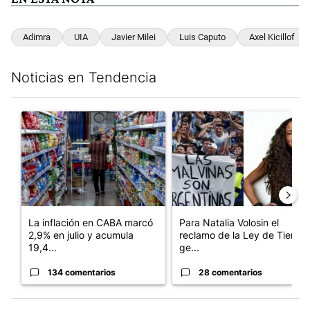
Adimra
UIA
Javier Milei
Luis Caputo
Axel Kicillof
Noticias en Tendencia
Este listado muestra los artículos con más comentarios en los últim
Un artículo de tendencia con el título "La inflación en CABA m
Un artículo de tendencia con e
La inflación en CABA marcó
Para Natalia Volosin el
2,9% en julio y acumula
reclamo de la Ley de Tierras
19,4...
ge...
134 comentarios
28 comentarios