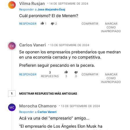
Vilma Rusjan
14 DE SEPTIEMBRE DE 2024
VR
Responder a
Jose Alejandro Esoj
Cuál peronismo? El de Menem?
RESPONDER
1
2
COMPARTIR
MARCAR
COMO
INAPROPIADO
Comentario de Carlos Vaneri.
Carlos Vaneri
13 DE SEPTIEMBRE DE 2024
CV
Se oponen los empresarios prebendarios que medran
en una economía cerrada y no competitiva.
Prefieren seguir pescando en la pecera.
3
RESPONDER
COMPARTIR
MARCAR
RESPUESTAS
3
0
COMO
INAPROPIADO
1 respuesta más antiguas
MOSTRAR RESPUESTAS MÁS ANTIGUAS
1
Respuesta de Morocha Chamoro.
Morocha Chamoro
13 DE SEPTIEMBRE DE 2024
MC
Responder a
Carlos Vaneri
Acá va una del "empresario" amigo...
“El empresario de Los Ángeles Elon Musk ha