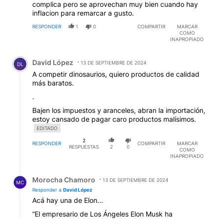
complica pero se aprovechan muy bien cuando hay
inflacion para remarcar a gusto.
RESPONDER
1
0
COMPARTIR
MARCAR
COMO
INAPROPIADO
Comentario de David López.
David López
13 DE SEPTIEMBRE DE 2024
DL
A competir dinosaurios, quiero productos de calidad
más baratos.
.
Bajen los impuestos y aranceles, abran la importación,
estoy cansado de pagar caro productos malísimos.
EDITADO
2
RESPONDER
COMPARTIR
MARCAR
RESPUESTAS
2
0
COMO
INAPROPIADO
Respuesta de Morocha Chamoro.
Morocha Chamoro
13 DE SEPTIEMBRE DE 2024
MC
Responder a
David López
Acá hay una de Elon...
“El empresario de Los Ángeles Elon Musk ha