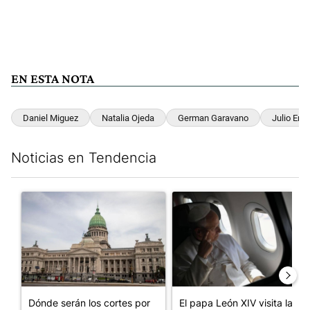
EN ESTA NOTA
Daniel Miguez
Natalia Ojeda
German Garavano
Julio Enri
Noticias en Tendencia
Este listado muestra los artículos con más comentarios en los últim
Un artículo de tendencia con el título "Dónde serán los cortes p
Un artículo de tendencia con el
Dónde serán los cortes por
El papa León XIV visita la