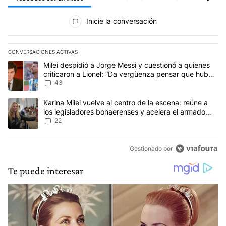
Todos los comentarios
Inicie la conversación
CONVERSACIONES ACTIVAS
Este listado muestra los artículos con más comentarios en los últim
Un artículo de tendencia con el título "Milei despidió a Jorge Mes
Milei despidió a Jorge Messi y cuestionó a quienes
criticaron a Lionel: “Da vergüenza pensar que hubo
anti-Messi”
43
Un artículo de tendencia con el título "Karina Milei vuelve al cen
Karina Milei vuelve al centro de la escena: reúne a
los legisladores bonaerenses y acelera el armado
para 2027
22
Gestionado por