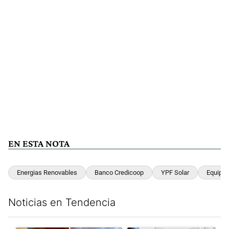
EN ESTA NOTA
Energias Renovables
Banco Credicoop
YPF Solar
Equipos
Noticias en Tendencia
Este listado muestra los artículos con más comentarios en los últim