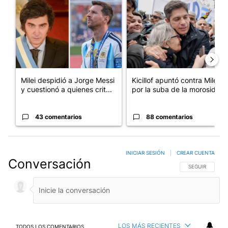
Un artículo de tendencia con el título "Milei despidió a Jorge 
Un artículo de tendencia con el
Milei despidió a Jorge Messi
Kicillof apuntó contra Milei
y cuestionó a quienes crit...
por la suba de la morosida...
43 comentarios
88 comentarios
INICIAR SESIÓN
|
CREAR CUENTA
Conversación
SIGA ESTA CO
SEGUIR
LOS MÁS RECIENTES
TODOS LOS COMENTARIOS