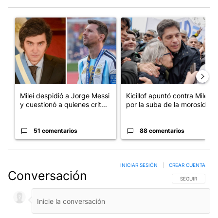
Este listado muestra los artículos con más comentarios en los últim
Un artículo de tendencia con el título "Milei despidió a Jorge 
Un artículo de tendencia con el
Milei despidió a Jorge Messi
Kicillof apuntó contra Milei
y cuestionó a quienes crit...
por la suba de la morosida...
51 comentarios
88 comentarios
INICIAR SESIÓN
|
CREAR CUENTA
Conversación
SIGA ESTA CO
SEGUIR