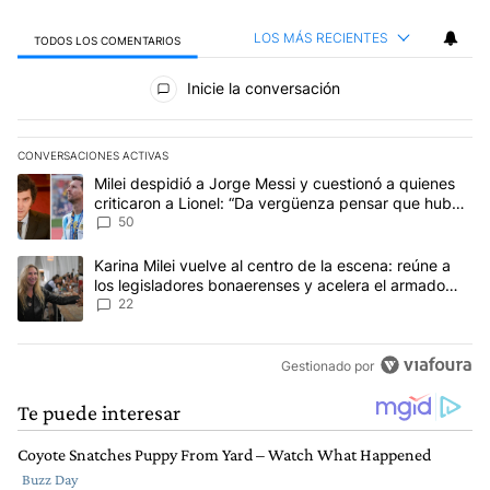
LOS MÁS RECIENTES
TODOS LOS COMENTARIOS
Todos los comentarios
Inicie la conversación
CONVERSACIONES ACTIVAS
Este listado muestra los artículos con más comentarios en los últim
Un artículo de tendencia con el título "Milei despidió a Jorge Mes
Milei despidió a Jorge Messi y cuestionó a quienes
criticaron a Lionel: “Da vergüenza pensar que hubo
anti-Messi”
50
Un artículo de tendencia con el título "Karina Milei vuelve al cen
Karina Milei vuelve al centro de la escena: reúne a
los legisladores bonaerenses y acelera el armado
para 2027
22
Gestionado por