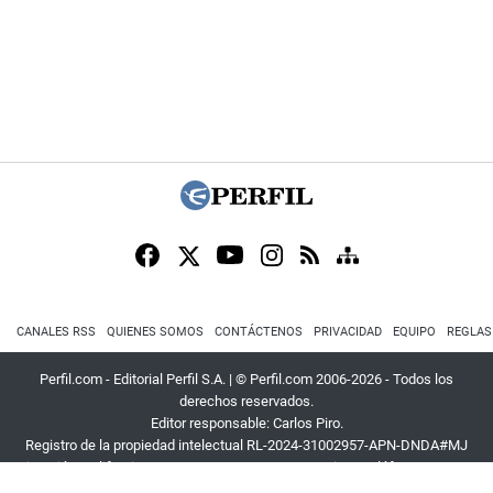
CANALES RSS
QUIENES SOMOS
CONTÁCTENOS
PRIVACIDAD
EQUIPO
REGLAS
Perfil.com - Editorial Perfil S.A.
| © Perfil.com 2006-2026 - Todos los
derechos reservados.
Editor responsable: Carlos Piro.
Registro de la propiedad intelectual RL-2024-31002957-APN-DNDA#MJ
Dirección:
California 2715
,
C1289ABI
,
CABA, Argentina
| Teléfono:
+54 9 11
3453 4567
| E-mail:
atencion@perfil.com