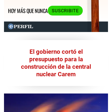
HOY MÁS QUE NUNCA
SUSCRIBITE
El gobierno cortó el
presupuesto para la
construcción de la central
nuclear Carem