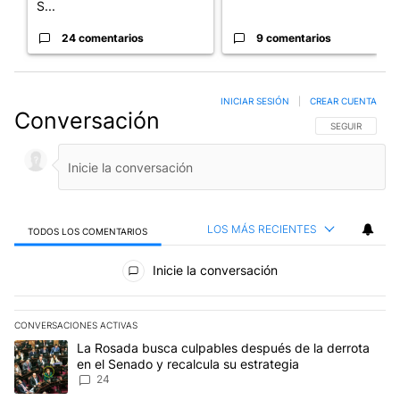
S...
24 comentarios
9 comentarios
INICIAR SESIÓN
|
CREAR CUENTA
Conversación
SIGA ESTA CO
SEGUIR
LOS MÁS RECIENTES
TODOS LOS COMENTARIOS
Todos los comentarios
Inicie la conversación
CONVERSACIONES ACTIVAS
Este listado muestra los artículos con más comentarios en los últim
Un artículo de tendencia con el título "La Rosada busca culpables
La Rosada busca culpables después de la derrota
en el Senado y recalcula su estrategia
24