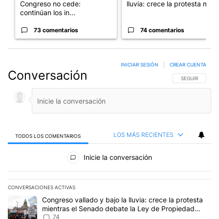
Congreso no cede:
lluvia: crece la protesta mi...
continúan los in...
73 comentarios
74 comentarios
INICIAR SESIÓN
|
CREAR CUENTA
Conversación
SIGA ESTA CO
SEGUIR
LOS MÁS RECIENTES
TODOS LOS COMENTARIOS
Todos los comentarios
Inicie la conversación
CONVERSACIONES ACTIVAS
Este listado muestra los artículos con más comentarios en los últim
Un artículo de tendencia con el título "Congreso vallado y bajo la
Congreso vallado y bajo la lluvia: crece la protesta
mientras el Senado debate la Ley de Propiedad
Privada
74