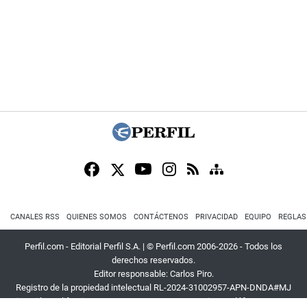
CANALES RSS
QUIENES SOMOS
CONTÁCTENOS
PRIVACIDAD
EQUIPO
REGLAS
Perfil.com - Editorial Perfil S.A.
| © Perfil.com 2006-2026 - Todos los
derechos reservados.
Editor responsable: Carlos Piro.
Registro de la propiedad intelectual RL-2024-31002957-APN-DNDA#MJ
Dirección:
California 2715
,
C1289ABI
,
CABA, Argentina
| Teléfono:
+54 9 11