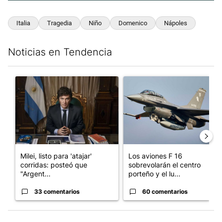
Italia
Tragedia
Niño
Domenico
Nápoles
Noticias en Tendencia
Este listado muestra los artículos con más comentarios en los últim
Un artículo de tendencia con el título "Milei, listo para 'atajar
Un artículo de tendencia con e
Milei, listo para 'atajar'
Los aviones F 16
corridas: posteó que
sobrevolarán el centro
"Argent...
porteño y el lu...
33 comentarios
60 comentarios