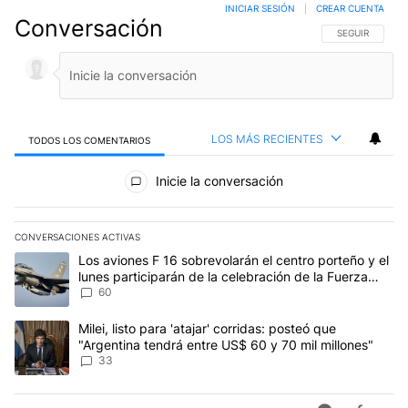
INICIAR SESIÓN
|
CREAR CUENTA
Conversación
SIGA ESTA CO
SEGUIR
LOS MÁS RECIENTES
TODOS LOS COMENTARIOS
Todos los comentarios
Inicie la conversación
CONVERSACIONES ACTIVAS
Este listado muestra los artículos con más comentarios en los últim
Un artículo de tendencia con el título "Los aviones F 16 sobrevola
Los aviones F 16 sobrevolarán el centro porteño y el
lunes participarán de la celebración de la Fuerza
Aérea
60
Un artículo de tendencia con el título "Milei, listo para 'atajar' 
Milei, listo para 'atajar' corridas: posteó que
"Argentina tendrá entre US$ 60 y 70 mil millones"
33