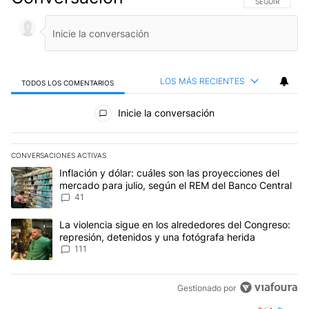
SIGA ESTA CO
SEGUIR
LOS MÁS RECIENTES
TODOS LOS COMENTARIOS
Todos los comentarios
Inicie la conversación
CONVERSACIONES ACTIVAS
Este listado muestra los artículos con más comentarios en los últim
Un artículo de tendencia con el título "Inflación y dólar: cuáles 
Inflación y dólar: cuáles son las proyecciones del
mercado para julio, según el REM del Banco Central
41
Un artículo de tendencia con el título "La violencia sigue en los 
La violencia sigue en los alrededores del Congreso:
represión, detenidos y una fotógrafa herida
111
Gestionado por