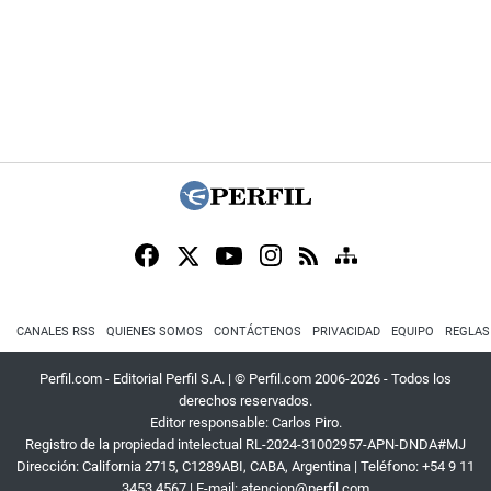
CANALES RSS
QUIENES SOMOS
CONTÁCTENOS
PRIVACIDAD
EQUIPO
REGLAS
Perfil.com - Editorial Perfil S.A.
| © Perfil.com 2006-2026 - Todos los
derechos reservados.
Editor responsable: Carlos Piro.
Registro de la propiedad intelectual RL-2024-31002957-APN-DNDA#MJ
Dirección:
California 2715
,
C1289ABI
,
CABA, Argentina
| Teléfono:
+54 9 11
3453 4567
| E-mail:
atencion@perfil.com