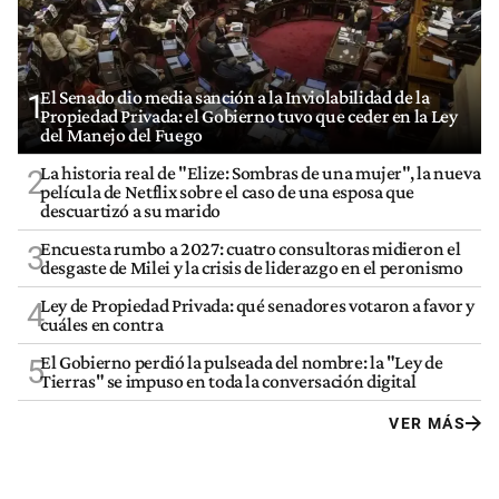
El Senado dio media sanción a la Inviolabilidad de la
1
Propiedad Privada: el Gobierno tuvo que ceder en la Ley
del Manejo del Fuego
La historia real de "Elize: Sombras de una mujer", la nueva
2
película de Netflix sobre el caso de una esposa que
descuartizó a su marido
Encuesta rumbo a 2027: cuatro consultoras midieron el
3
desgaste de Milei y la crisis de liderazgo en el peronismo
Ley de Propiedad Privada: qué senadores votaron a favor y
4
cuáles en contra
El Gobierno perdió la pulseada del nombre: la "Ley de
5
Tierras" se impuso en toda la conversación digital
VER MÁS