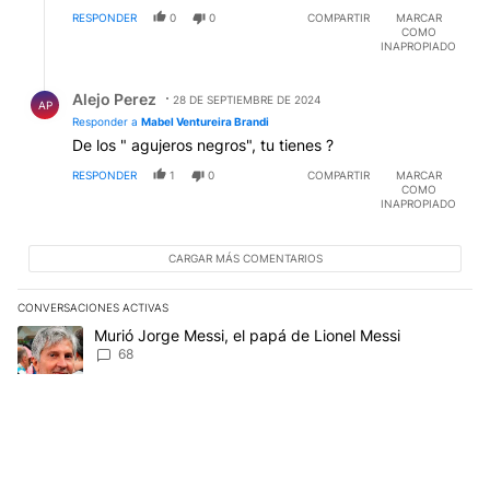
RESPONDER
0
0
COMPARTIR
MARCAR
COMO
INAPROPIADO
Respuesta de Alejo Perez.
Alejo Perez
28 DE SEPTIEMBRE DE 2024
AP
Responder a
Mabel Ventureira Brandi
De los " agujeros negros", tu tienes ?
RESPONDER
1
0
COMPARTIR
MARCAR
COMO
INAPROPIADO
CARGAR MÁS COMENTARIOS
CONVERSACIONES ACTIVAS
Este listado muestra los artículos con más comentarios en los últim
Un artículo de tendencia con el título "Murió Jorge Messi, el papá
Murió Jorge Messi, el papá de Lionel Messi
68
Un artículo de tendencia con el título "Los aviones F 16 sobrevola
Los aviones F 16 sobrevolarán el centro porteño y el
lunes participarán de la celebración de la Fuerza
Aérea
48