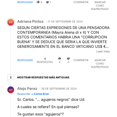
RESPONDER
4
1
COMPARTIR
MARCAR
COMO
INAPROPIADO
Comentario de Adriana Pintos.
Adriana Pintos
21 DE SEPTIEMBRE DE 2024
AP
SEGUN CIERTAS EXPRESIONES DE UNA PENSADORA
CONTEMPORANEA (Mayra Arena di x it) Y CON
ESTOS COMENTARIOS HABRIA UNA "CORRUPCION
BUENA" Y SE DEDUCE QUE SERIA LA QUE INVIERTE
GENEROSAMENTE EN EL BANCO VATICANO US$ €€
ESA SERIA LA QUE NO SE REPORTA COMO
Leer mas
OPERACION SOSPECHOSA NI SE AVERIGUA EL
4
ORIGEN DE LOS FONDOS NO??
RESPONDER
COMPARTIR
MARCAR
RESPUESTAS
4
0
COMO
INAPROPIADO
2 respuestas más antiguas
MOSTRAR RESPUESTAS MÁS ANTIGUAS
2
Respuesta de Alejo Perez.
Alejo Perez
28 DE SEPTIEMBRE DE 2024
AP
Responder a
Carlos Brun
Sr. Carlos: "... agujeros negros" dice Ud.
A cuales se refiere? En qué piensas?
Te gustan esos "agujeros"?