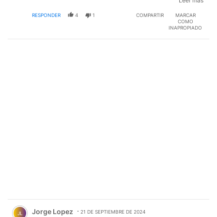
Leer mas
COPERATIVAS EN LA Q ESTA SU PROTRGIDO
RESPONDER
4
1
COMPARTIR
MARCAR
INVESTIGADO NO J O D AS PANCHO
COMO
INAPROPIADO
Comentario de Jorge Lopez.
Jorge Lopez
21 DE SEPTIEMBRE DE 2024
JL