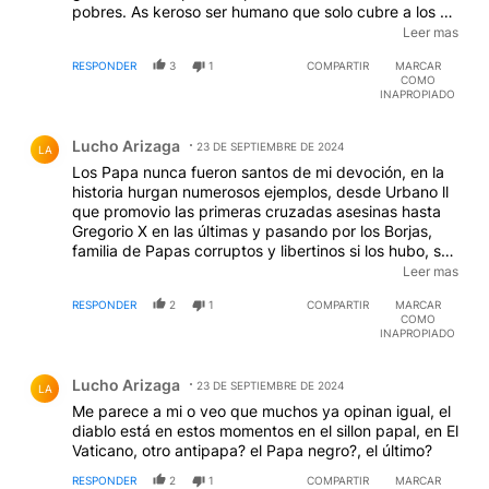
pobres. As keroso ser humano que solo cubre a los d
xlin xcuen xtes. Hasta que no supieron los que acá ,
Leer mas
defienden y justifican a las terroristas, que este sin
RESPONDER
3
1
COMPARTIR
MARCAR
xver xgüenza, hoy en el vaticano, prestaba su
COMO
documento para que se puedan ir lo xase xsinos teroo
INAPROPIADO
xris xtas, era excluido. Después todos los resi xduos k
Comentario de Lucho Arizaga.
fueron recibidos con gran beneplácito por este mal
Lucho Arizaga
representante de la Iglesia que cada día tiene menos
23 DE SEPTIEMBRE DE 2024
LA
adherentes ante semejante conductor.
Los Papa nunca fueron santos de mi devoción, en la
historia hurgan numerosos ejemplos, desde Urbano ll
que promovio las primeras cruzadas asesinas hasta
Gregorio X en las últimas y pasando por los Borjas,
familia de Papas corruptos y libertinos si los hubo, son
seres humanos con tantos defectos que no me
Leer mas
merecen ningun respeto, este Papa Bergoglio menos
RESPONDER
2
1
COMPARTIR
MARCAR
todavia, viendo lo equivocado y parcial en sus
COMO
intervenciones.
INAPROPIADO
Comentario de Lucho Arizaga.
Lucho Arizaga
23 DE SEPTIEMBRE DE 2024
LA
Me parece a mi o veo que muchos ya opinan igual, el
diablo está en estos momentos en el sillon papal, en El
Vaticano, otro antipapa? el Papa negro?, el último?
RESPONDER
2
1
COMPARTIR
MARCAR