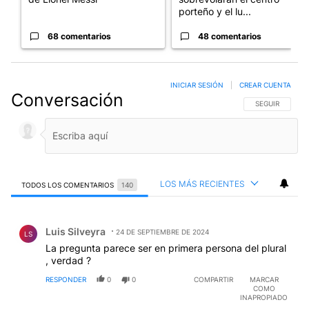
porteño y el lu...
68 comentarios
48 comentarios
INICIAR SESIÓN
|
CREAR CUENTA
Conversación
SIGA ESTA CO
SEGUIR
LOS MÁS RECIENTES
TODOS LOS COMENTARIOS
140
Todos los comentarios
Comentario de Luis Silveyra.
Luis Silveyra
24 DE SEPTIEMBRE DE 2024
LS
La pregunta parece ser en primera persona del plural
, verdad ?
RESPONDER
0
0
COMPARTIR
MARCAR
COMO
INAPROPIADO