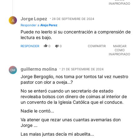
INAPROPIADO
Respuesta de Jorge Lopez.
Jorge Lopez
28 DE SEPTIEMBRE DE 2024
JL
Responder a
Alejo Perez
Puede no leerlo si su concentración a comprensión de
lectura es bajo.
RESPONDER
0
0
COMPARTIR
MARCAR
COMO
INAPROPIADO
Comentario de guillermo molina.
guillermo molina
21 DE SEPTIEMBRE DE 2024
GM
Jorge Bergoglio, nos toma por tontos tal vez nuestro
pastor con olor a oveja...?
No se enteró cuando un secretario de estado
revoleaba bolsos con dinero de coimas al interior de
un convento de la Iglesia Católica que el conduce.
Nadie le contó...
Va atener que rezar unas cuantas avemarias don
Jorge ...
Las malas juntas decía mi abuelita...