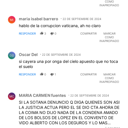
COMO
INAPROPIADO
Comentario de maria isabel barrero.
maria isabel barrero
22 DE SEPTIEMBRE DE 2024
MI
hablo de la corrupcion vaticana, ah no claro
RESPONDER
3
0
COMPARTIR
MARCAR
COMO
INAPROPIADO
Comentario de Oscar Del.
Oscar Del
22 DE SEPTIEMBRE DE 2024
OD
si cayera una por onga del cielo apuesto que no toca
el suelo
RESPONDER
0
1
COMPARTIR
MARCAR
COMO
INAPROPIADO
Comentario de MARIA CARMEN fuentes.
MARIA CARMEN fuentes
22 DE SEPTIEMBRE DE 2024
MC
SI LA SOTANA DENUNCIO Q DIGA QUIENES SON ASI
LA JUSTICIA ACTUA PERO EL SE DIO CTA AHORA DE
LA COIMA NO DIJO NADA DE LA CONDENA AMADO
DE LOS BOLSOS DE LOPEZ EN EL CONVENTO DE
VIDO ALBERTO CON LOS DEGUROS Y LO MAS
IMPORTANTE Y ES RECIENTE LO DE LAS