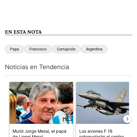
EN ESTA NOTA
Papa
Francisco
Corrupción
Argentina
Noticias en Tendencia
Este listado muestra los artículos con más comentarios en los últim
Un artículo de tendencia con el título "Murió Jorge Messi, el p
Un artículo de tendencia con e
Murió Jorge Messi, el papá
Los aviones F 16
de Lionel Messi
sobrevolarán el centro