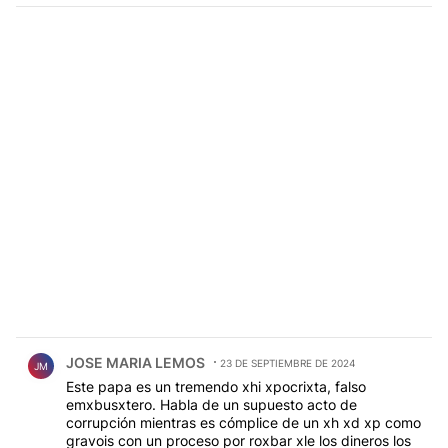
Comentario de JOSE MARIA LEMOS.
JOSE MARIA LEMOS
23 DE SEPTIEMBRE DE 2024
JM
Este papa es un tremendo xhi xpocrixta, falso
emxbusxtero. Habla de un supuesto acto de
corrupción mientras es cómplice de un xh xd xp como
gravois con un proceso por roxbar xle los dineros los