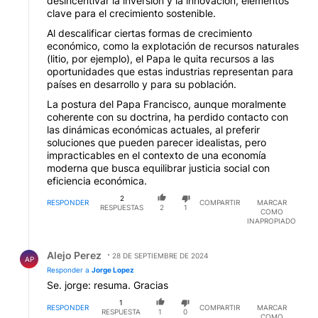
desincentivar la inversión y la innovación, elementos
clave para el crecimiento sostenible.
Al descalificar ciertas formas de crecimiento
económico, como la explotación de recursos naturales
(litio, por ejemplo), el Papa le quita recursos a las
oportunidades que estas industrias representan para
países en desarrollo y para su población.
La postura del Papa Francisco, aunque moralmente
coherente con su doctrina, ha perdido contacto con
las dinámicas económicas actuales, al preferir
soluciones que pueden parecer idealistas, pero
impracticables en el contexto de una economía
moderna que busca equilibrar justicia social con
eficiencia económica.
2
RESPONDER
COMPARTIR
MARCAR
RESPUESTAS
2
1
COMO
INAPROPIADO
Respuesta de Alejo Perez.
Alejo Perez
28 DE SEPTIEMBRE DE 2024
AP
Responder a
Jorge Lopez
Se. jorge: resuma. Gracias
1
RESPONDER
COMPARTIR
MARCAR
RESPUESTA
1
0
COMO