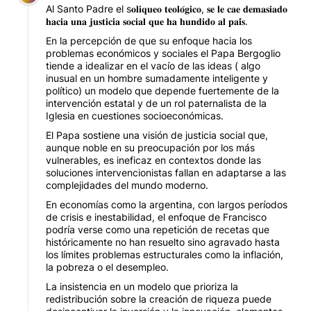
Al Santo Padre el s𝐨𝐥𝐢𝐪𝐮𝐞𝐨 𝐭𝐞𝐨𝐥𝐨́𝐠𝐢𝐜𝐨, 𝐬𝐞 𝐥𝐞 𝐜𝐚𝐞 𝐝𝐞𝐦𝐚𝐬𝐢𝐚𝐝𝐨
𝐡𝐚𝐜𝐢𝐚 𝐮𝐧𝐚 𝐣𝐮𝐬𝐭𝐢𝐜𝐢𝐚 𝐬𝐨𝐜𝐢𝐚𝐥 𝐪𝐮𝐞 𝐡𝐚 𝐡𝐮𝐧𝐝𝐢𝐝𝐨 𝐚𝐥 𝐩𝐚𝐢́𝐬.
En la percepción de que su enfoque hacia los
problemas económicos y sociales el Papa Bergoglio
tiende a idealizar en el vacío de las ideas ( algo
inusual en un hombre sumadamente inteligente y
político) un modelo que depende fuertemente de la
intervención estatal y de un rol paternalista de la
Iglesia en cuestiones socioeconómicas.
El Papa sostiene una visión de justicia social que,
aunque noble en su preocupación por los más
vulnerables, es ineficaz en contextos donde las
soluciones intervencionistas fallan en adaptarse a las
complejidades del mundo moderno.
En economías como la argentina, con largos períodos
de crisis e inestabilidad, el enfoque de Francisco
podría verse como una repetición de recetas que
históricamente no han resuelto sino agravado hasta
los límites problemas estructurales como la inflación,
la pobreza o el desempleo.
La insistencia en un modelo que prioriza la
redistribución sobre la creación de riqueza puede