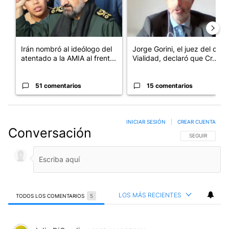
Irán nombró al ideólogo del
Jorge Gorini, el juez del caso
atentado a la AMIA al frent...
Vialidad, declaró que Cr...
51 comentarios
15 comentarios
INICIAR SESIÓN
|
CREAR CUENTA
Conversación
SIGA ESTA CO
SEGUIR
LOS MÁS RECIENTES
TODOS LOS COMENTARIOS
5
Todos los comentarios
Comentario de Julio DiCandia.