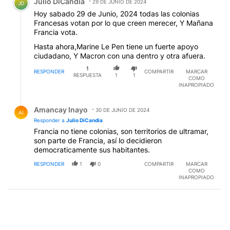
Julio DiCandia
29 DE JUNIO DE 2024
JD
Hoy sabado 29 de Junio, 2024 todas las colonias
Francesas votan por lo que creen merecer, Y Mañana
Francia vota.
Hasta ahora,Marine Le Pen tiene un fuerte apoyo
ciudadano, Y Macron con una dentro y otra afuera.
1
RESPONDER
COMPARTIR
MARCAR
RESPUESTA
1
1
COMO
INAPROPIADO
Respuesta de Amancay Inayo.
Amancay Inayo
30 DE JUNIO DE 2024
AI
Responder a
Julio DiCandia
Francia no tiene colonias, son territorios de ultramar,
son parte de Francia, así lo decidieron
democraticamente sus habitantes.
RESPONDER
1
0
COMPARTIR
MARCAR
COMO
INAPROPIADO