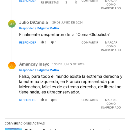
RESPONDER
COMPARTIR
MARCAR
RESPUESTAS
3
0
COMO
INAPROPIADO
Respuesta de Julio DiCandia.
Julio DiCandia
29 DE JUNIO DE 2024
JD
Responder a
Edgardo Maffía
Finalmente despertaron de la "Coma-Globalista"
RESPONDER
1
1
COMPARTIR
MARCAR
COMO
INAPROPIADO
Respuesta de Amancay Inayo.
Amancay Inayo
30 DE JUNIO DE 2024
AI
Responder a
Edgardo Maffía
Falso, para todo el mundo existe la extrema derecha y
la extrema izquierda, en Francia representada por
Mélenchon, Milei es de extrema derecha, de liberal no
tiene nada, es ultraconservador.
RESPONDER
0
0
COMPARTIR
MARCAR
COMO
INAPROPIADO
CONVERSACIONES ACTIVAS
Este listado muestra los artículos con más comentarios en los últim