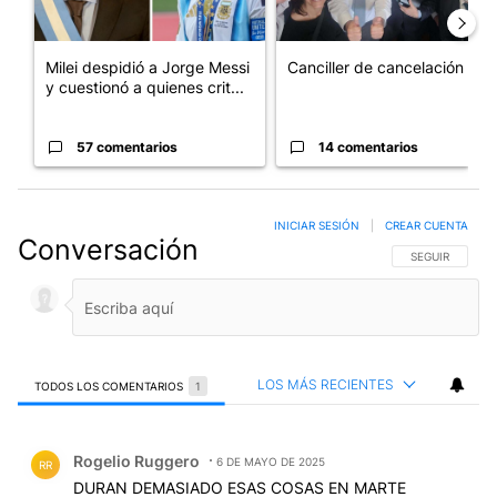
Milei despidió a Jorge Messi
Canciller de cancelación
y cuestionó a quienes crit...
57 comentarios
14 comentarios
INICIAR SESIÓN
|
CREAR CUENTA
Conversación
SIGA ESTA CO
SEGUIR
LOS MÁS RECIENTES
TODOS LOS COMENTARIOS
1
Todos los comentarios
Comentario de Rogelio Ruggero.
Rogelio Ruggero
6 DE MAYO DE 2025
RR
DURAN DEMASIADO ESAS COSAS EN MARTE