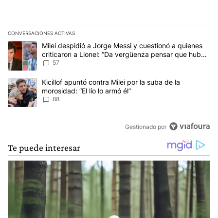
CONVERSACIONES ACTIVAS
Este listado muestra los artículos con más comentarios en los últim
Un artículo de tendencia con el título "Milei despidió a Jorge Mes
Milei despidió a Jorge Messi y cuestionó a quienes
criticaron a Lionel: “Da vergüenza pensar que hubo
anti-Messi”
57
Un artículo de tendencia con el título "Kicillof apuntó contra Milei 
Kicillof apuntó contra Milei por la suba de la
morosidad: “El lío lo armó él”
88
Gestionado por