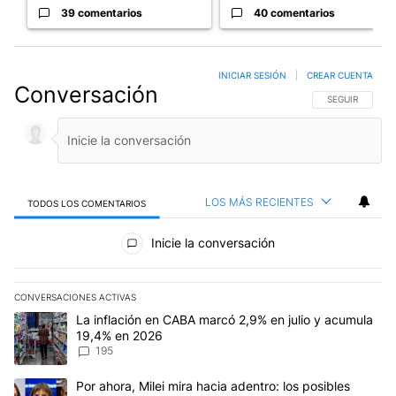
39 comentarios
40 comentarios
INICIAR SESIÓN
|
CREAR CUENTA
Conversación
SIGA ESTA CO
SEGUIR
LOS MÁS RECIENTES
TODOS LOS COMENTARIOS
Todos los comentarios
Inicie la conversación
CONVERSACIONES ACTIVAS
Este listado muestra los artículos con más comentarios en los últim
Un artículo de tendencia con el título "La inflación en CABA mar
La inflación en CABA marcó 2,9% en julio y acumula
19,4% en 2026
195
Un artículo de tendencia con el título "Por ahora, Milei mira haci
Por ahora, Milei mira hacia adentro: los posibles