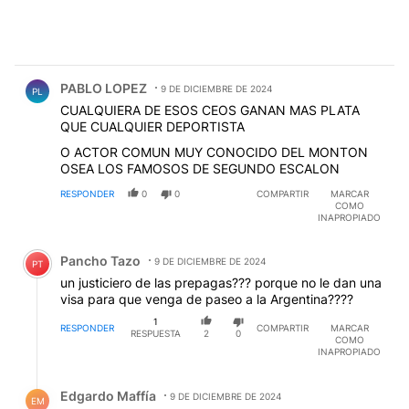
Comentario de PABLO LOPEZ.
PABLO LOPEZ
9 DE DICIEMBRE DE 2024
PL
CUALQUIERA DE ESOS CEOS GANAN MAS PLATA
QUE CUALQUIER DEPORTISTA
O ACTOR COMUN MUY CONOCIDO DEL MONTON
OSEA LOS FAMOSOS DE SEGUNDO ESCALON
RESPONDER
0
0
COMPARTIR
MARCAR
COMO
INAPROPIADO
Comentario de Pancho Tazo.
Pancho Tazo
9 DE DICIEMBRE DE 2024
PT
un justiciero de las prepagas??? porque no le dan una
visa para que venga de paseo a la Argentina????
1
RESPONDER
COMPARTIR
MARCAR
RESPUESTA
2
0
COMO
INAPROPIADO
Respuesta de Edgardo Maffía.
Edgardo Maffía
9 DE DICIEMBRE DE 2024
EM