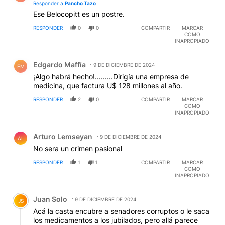
Responder a
Pancho Tazo
Ese Belocopitt es un postre.
RESPONDER
0
0
COMPARTIR
MARCAR
COMO
INAPROPIADO
Comentario de Edgardo Maffía.
Edgardo Maffía
9 DE DICIEMBRE DE 2024
EM
¡Algo habrá hecho!.........Dirigía una empresa de
medicina, que factura U$ 128 millones al año.
RESPONDER
2
0
COMPARTIR
MARCAR
COMO
INAPROPIADO
Comentario de Arturo Lemseyan.
Arturo Lemseyan
9 DE DICIEMBRE DE 2024
AL
No sera un crimen pasional
RESPONDER
1
1
COMPARTIR
MARCAR
COMO
INAPROPIADO
Comentario de Juan Solo.
Juan Solo
9 DE DICIEMBRE DE 2024
JS
Acá la casta encubre a senadores corruptos o le saca
los medicamentos a los jubilados, pero allá parece