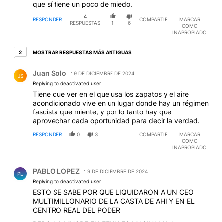
que sí tiene un poco de miedo.
4
RESPONDER
COMPARTIR
MARCAR
RESPUESTAS
1
6
COMO
INAPROPIADO
2 respuestas más antiguas
MOSTRAR RESPUESTAS MÁS ANTIGUAS
2
Respuesta de Juan Solo.
Juan Solo
9 DE DICIEMBRE DE 2024
JS
Replying to deactivated user
Tiene que ver en el que usa los zapatos y el aire
acondicionado vive en un lugar donde hay un régimen
fascista que miente, y por lo tanto hay que
aprovechar cada oportunidad para decir la verdad.
RESPONDER
0
3
COMPARTIR
MARCAR
COMO
INAPROPIADO
Respuesta de PABLO LOPEZ.
PABLO LOPEZ
9 DE DICIEMBRE DE 2024
PL
Replying to deactivated user
ESTO SE SABE POR QUE LIQUIDARON A UN CEO
MULTIMILLONARIO DE LA CASTA DE AHI Y EN EL
CENTRO REAL DEL PODER