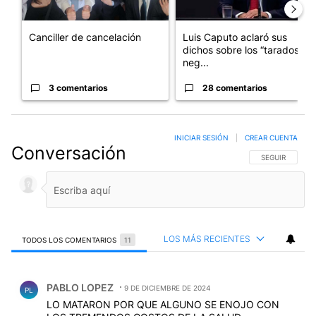
Canciller de cancelación
Luis Caputo aclaró sus
dichos sobre los “tarados” y
neg...
3 comentarios
28 comentarios
INICIAR SESIÓN
|
CREAR CUENTA
Conversación
SIGA ESTA CO
SEGUIR
LOS MÁS RECIENTES
TODOS LOS COMENTARIOS
11
Todos los comentarios
Comentario de PABLO LOPEZ.
PABLO LOPEZ
9 DE DICIEMBRE DE 2024
PL
LO MATARON POR QUE ALGUNO SE ENOJO CON