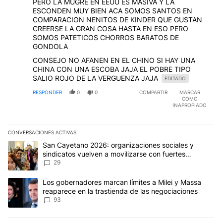
PERO LA MUGRE EN EEUU ES MASIVA Y LA
ESCONDEN MUY BIEN ACA SOMOS SANTOS EN
COMPARACION NENITOS DE KINDER QUE GUSTAN
CREERSE LA GRAN COSA HASTA EN ESO PERO
SOMOS PATETICOS CHORROS BARATOS DE
GONDOLA
CONSEJO NO AFANEN EN EL CHINO SI HAY UNA
CHINA CON UNA ESCOBA JAJA EL POBRE TIPO
SALIO ROJO DE LA VERGUENZA JAJA
EDITADO
RESPONDER
0
0
COMPARTIR
MARCAR
COMO
INAPROPIADO
CONVERSACIONES ACTIVAS
Este listado muestra los artículos con más comentarios en los últim
Un artículo de tendencia con el título "San Cayetano 2026: organi
San Cayetano 2026: organizaciones sociales y
sindicatos vuelven a movilizarse con fuertes
reclamos al Gobierno
29
Un artículo de tendencia con el título "Los gobernadores marcan l
Los gobernadores marcan límites a Milei y Massa
reaparece en la trastienda de las negociaciones
93