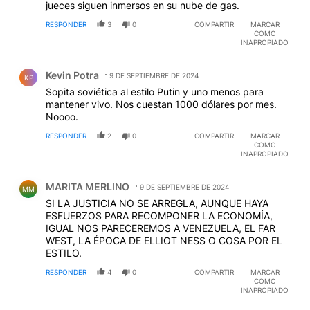
jueces siguen inmersos en su nube de gas.
RESPONDER
3
0
COMPARTIR
MARCAR
COMO
INAPROPIADO
Comentario de Kevin Potra.
Kevin Potra
9 DE SEPTIEMBRE DE 2024
KP
Sopita soviética al estilo Putin y uno menos para
mantener vivo. Nos cuestan 1000 dólares por mes.
Noooo.
RESPONDER
2
0
COMPARTIR
MARCAR
COMO
INAPROPIADO
Comentario de MARITA MERLINO.
MARITA MERLINO
9 DE SEPTIEMBRE DE 2024
MM
SI LA JUSTICIA NO SE ARREGLA, AUNQUE HAYA
ESFUERZOS PARA RECOMPONER LA ECONOMÍA,
IGUAL NOS PARECEREMOS A VENEZUELA, EL FAR
WEST, LA ÉPOCA DE ELLIOT NESS O COSA POR EL
ESTILO.
RESPONDER
4
0
COMPARTIR
MARCAR
COMO
INAPROPIADO