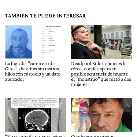
TAMBIÉN TE PUEDE INTERESAR
La fuga del "carnicero de
Deadpool Killer: cómo es la
Giles": diez días sin rastros,
cárcel donde espera su
hijos con custodia y un dato
posible sentencia de muerte
aterrador
el "monstruo" que mató a dos
mujeres
“No es impulsivo, es asesino”:
Condenaron a prisión