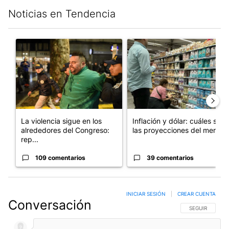
Noticias en Tendencia
Este listado muestra los artículos con más comentarios en los últim
Un artículo de tendencia con el título "La violencia sigue en l
Un artículo de tendencia con e
La violencia sigue en los
Inflación y dólar: cuáles son
alrededores del Congreso:
las proyecciones del merc...
rep...
109 comentarios
39 comentarios
INICIAR SESIÓN
|
CREAR CUENTA
Conversación
SIGA ESTA CO
SEGUIR