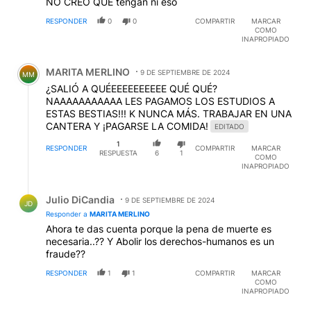
NO CREO QUE tengan ni eso
RESPONDER
0
0
COMPARTIR
MARCAR
COMO
INAPROPIADO
Comentario de MARITA MERLINO.
MARITA MERLINO
9 DE SEPTIEMBRE DE 2024
MM
¿SALIÓ A QUÉEEEEEEEEEE QUÉ QUÉ?
NAAAAAAAAAAA LES PAGAMOS LOS ESTUDIOS A
ESTAS BESTIAS!!! K NUNCA MÁS. TRABAJAR EN UNA
CANTERA Y ¡PAGARSE LA COMIDA!
EDITADO
1
RESPONDER
COMPARTIR
MARCAR
RESPUESTA
6
1
COMO
INAPROPIADO
Respuesta de Julio DiCandia.
Julio DiCandia
9 DE SEPTIEMBRE DE 2024
JD
Responder a
MARITA MERLINO
Ahora te das cuenta porque la pena de muerte es
necesaria..?? Y Abolir los derechos-humanos es un
fraude??
RESPONDER
1
1
COMPARTIR
MARCAR
COMO
INAPROPIADO