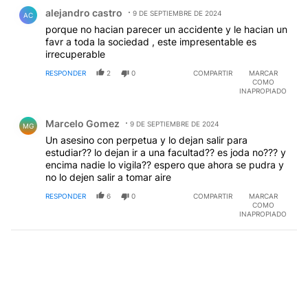
Comentario de alejandro castro.
alejandro castro
9 DE SEPTIEMBRE DE 2024
AC
porque no hacian parecer un accidente y le hacian un
favr a toda la sociedad , este impresentable es
irrecuperable
RESPONDER
2
0
COMPARTIR
MARCAR
COMO
INAPROPIADO
Comentario de Marcelo Gomez.
Marcelo Gomez
9 DE SEPTIEMBRE DE 2024
MG
Un asesino con perpetua y lo dejan salir para
estudiar?? lo dejan ir a una facultad?? es joda no??? y
encima nadie lo vigila?? espero que ahora se pudra y
no lo dejen salir a tomar aire
RESPONDER
6
0
COMPARTIR
MARCAR
COMO
INAPROPIADO