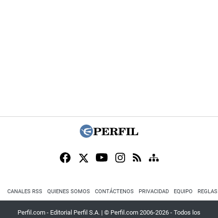
CANALES RSS
QUIENES SOMOS
CONTÁCTENOS
PRIVACIDAD
EQUIPO
REGLAS
Perfil.com - Editorial Perfil S.A.
| © Perfil.com 2006-2026 - Todos los