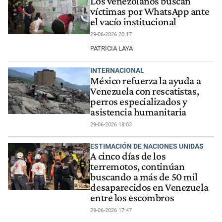
Los venezolanos buscan
víctimas por WhatsApp ante
el vacío institucional
29-06-2026 20:17
PATRICIA LAYA
INTERNACIONAL
México refuerza la ayuda a
Venezuela con rescatistas,
perros especializados y
asistencia humanitaria
29-06-2026 18:03
ESTIMACIÓN DE NACIONES UNIDAS
A cinco días de los
terremotos, continúan
buscando a más de 50 mil
desaparecidos en Venezuela
entre los escombros
29-06-2026 17:47