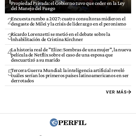
1
Propiedad Privada: el Gobierno tuvo que ceder en la Ley
del Manejo del Fuego
Encuesta rumbo a 2027: cuatro consultoras midieron el
2
desgaste de Milei y la crisis de liderazgo en el peronismo
Ricardo Lorenzetti se metió en el debate sobre la
3
inhabilitación de Cristina Kirchner
La historia real de "Elize: Sombras de una mujer", la nueva
4
película de Netflix sobre el caso de una esposa que
descuartizó a su marido
Tercera Guerra Mundial: la inteligencia artificial reveló
5
cuáles serían los primeros países latinoamericanos en ser
derrotados
VER MÁS