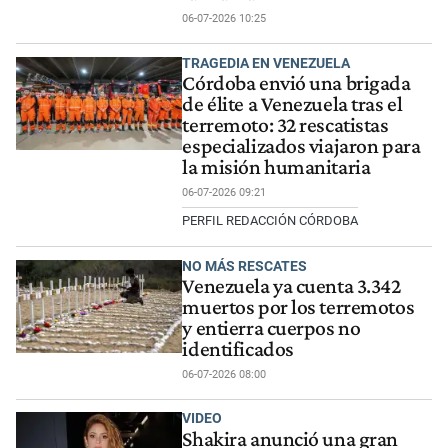
06-07-2026 10:25
TRAGEDIA EN VENEZUELA
Córdoba envió una brigada
de élite a Venezuela tras el
terremoto: 32 rescatistas
especializados viajaron para
la misión humanitaria
06-07-2026 09:21
PERFIL REDACCIÓN CÓRDOBA
NO MÁS RESCATES
Venezuela ya cuenta 3.342
muertos por los terremotos
y entierra cuerpos no
identificados
06-07-2026 08:00
VIDEO
Shakira anunció una gran