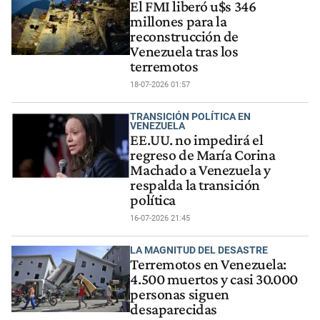
El FMI liberó u$s 346
millones para la
reconstrucción de
Venezuela tras los
terremotos
18-07-2026 01:57
TRANSICIÓN POLÍTICA EN
VENEZUELA
EE.UU. no impedirá el
regreso de María Corina
Machado a Venezuela y
respalda la transición
política
16-07-2026 21:45
LA MAGNITUD DEL DESASTRE
Terremotos en Venezuela:
4.500 muertos y casi 30.000
personas siguen
desaparecidas