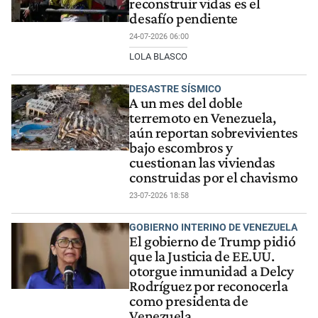
reconstruir vidas es el
desafío pendiente
24-07-2026 06:00
LOLA BLASCO
DESASTRE SÍSMICO
A un mes del doble
terremoto en Venezuela,
aún reportan sobrevivientes
bajo escombros y
cuestionan las viviendas
construidas por el chavismo
23-07-2026 18:58
GOBIERNO INTERINO DE VENEZUELA
El gobierno de Trump pidió
que la Justicia de EE.UU.
otorgue inmunidad a Delcy
Rodríguez por reconocerla
como presidenta de
Venezuela