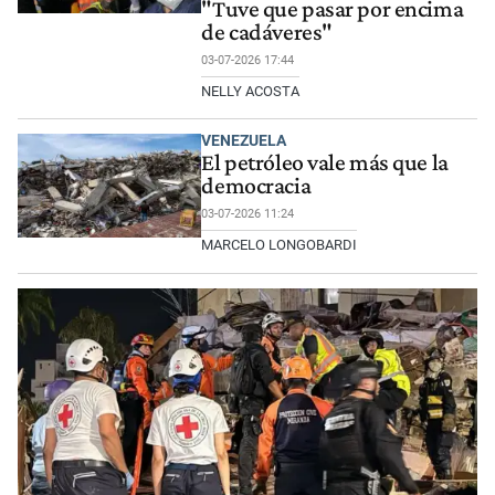
"Tuve que pasar por encima
de cadáveres"
03-07-2026 17:44
NELLY ACOSTA
VENEZUELA
El petróleo vale más que la
democracia
03-07-2026 11:24
MARCELO LONGOBARDI