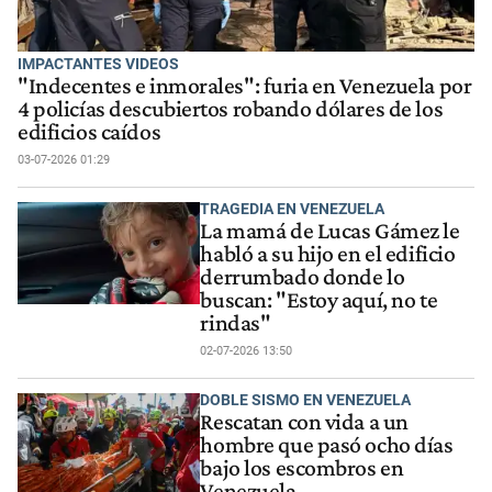
IMPACTANTES VIDEOS
"Indecentes e inmorales": furia en Venezuela por
4 policías descubiertos robando dólares de los
edificios caídos
03-07-2026 01:29
TRAGEDIA EN VENEZUELA
La mamá de Lucas Gámez le
habló a su hijo en el edificio
derrumbado donde lo
buscan: "Estoy aquí, no te
rindas"
02-07-2026 13:50
DOBLE SISMO EN VENEZUELA
Rescatan con vida a un
hombre que pasó ocho días
bajo los escombros en
Venezuela