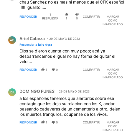
chau Sanchez no es mas ni menos que el CFK español
!!!!! igualito ....
1
RESPONDER
COMPARTIR
MARCAR
RESPUESTA
1
0
COMO
INAPROPIADO
Respuesta de Ariel Cabeza.
Ariel Cabeza
29 DE MAYO DE 2023
AC
Responder a
julio nigra
Ellos se dieron cuenta con muy poco; acá ya
desbarrancamos e igual no hay forma de quitar el
velo....
RESPONDER
1
0
COMPARTIR
MARCAR
COMO
INAPROPIADO
Comentario de DOMINGO FUNES.
DOMINGO FUNES
29 DE MAYO DE 2023
DF
a los españoles tenemos que alertarlos sobre ese
contagio que les dejo su relacion con los K, andar
paseando cadaveres de un cementerio a otro, dejen
los muertos tranquilos, ocupense de los vivos.
RESPONDER
1
0
COMPARTIR
MARCAR
COMO
INAPROPIADO