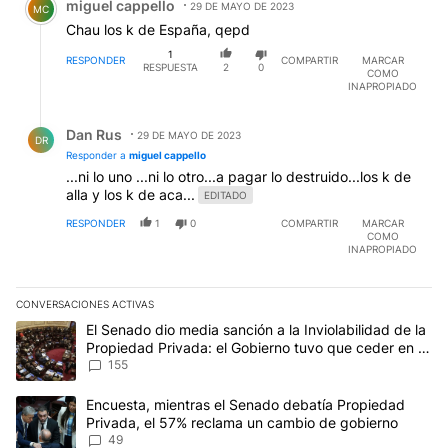
miguel cappello
29 DE MAYO DE 2023
MC
Chau los k de España, qepd
1
RESPONDER
COMPARTIR
MARCAR
RESPUESTA
2
0
COMO
INAPROPIADO
Respuesta de Dan Rus.
Dan Rus
29 DE MAYO DE 2023
DR
Responder a
miguel cappello
...ni lo uno ...ni lo otro...a pagar lo destruido...los k de
alla y los k de aca...
EDITADO
RESPONDER
1
0
COMPARTIR
MARCAR
COMO
INAPROPIADO
CONVERSACIONES ACTIVAS
Este listado muestra los artículos con más comentarios en los últim
Un artículo de tendencia con el título "El Senado dio media sanci
El Senado dio media sanción a la Inviolabilidad de la
Propiedad Privada: el Gobierno tuvo que ceder en la
Ley del Manejo del Fuego
155
Un artículo de tendencia con el título "Encuesta, mientras el Se
Encuesta, mientras el Senado debatía Propiedad
Privada, el 57% reclama un cambio de gobierno
49