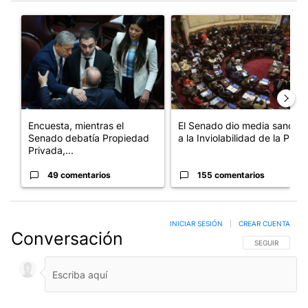
Este listado muestra los artículos con más comentarios en los últim
Un artículo de tendencia con el título "Encuesta, mientras el 
Un artículo de tendencia con e
Encuesta, mientras el
El Senado dio media sanción
Senado debatía Propiedad
a la Inviolabilidad de la P...
Privada,...
49 comentarios
155 comentarios
INICIAR SESIÓN
|
CREAR CUENTA
Conversación
SIGA ESTA CO
SEGUIR