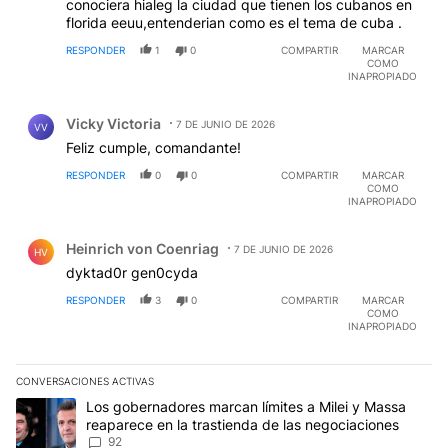
conociera hialeg la ciudad que tienen los cubanos en
florida eeuu,entenderian como es el tema de cuba .
RESPONDER
1
0
COMPARTIR
MARCAR
COMO
INAPROPIADO
Comentario de Vicky Victoria.
Vicky Victoria
7 DE JUNIO DE 2026
VV
Feliz cumple, comandante!
RESPONDER
0
0
COMPARTIR
MARCAR
COMO
INAPROPIADO
Comentario de Heinrich von Coenriag.
Heinrich von Coenriag
7 DE JUNIO DE 2026
HV
dyktad0r gen0cyda
RESPONDER
3
0
COMPARTIR
MARCAR
COMO
INAPROPIADO
CONVERSACIONES ACTIVAS
Este listado muestra los artículos con más comentarios en los últim
Un artículo de tendencia con el título "Los gobernadores marcan l
Los gobernadores marcan límites a Milei y Massa
reaparece en la trastienda de las negociaciones
92