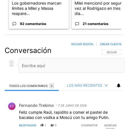
Los gobernadores marcan
Milei mencionó por segunda
límites a Milei y Massa
vez al Rodrigazo en tres
reapare...
día...
92 comentarios
21 comentarios
INICIAR SESIÓN
|
CREAR CUENTA
Conversación
SIGA ESTA CO
SEGUIR
LOS MÁS RECIENTES
TODOS LOS COMENTARIOS
4
Todos los comentarios
Comentario de Fernando Trebino.
Fernando Trebino
7 DE JUNIO DE 2026
FT
Feliz cumple Raúl, rapidito a comer el pastel de
bacalao con vodka a Moscú con tu amigo Putin.
RESPONDER
1
0
COMPARTIR
MARCAR