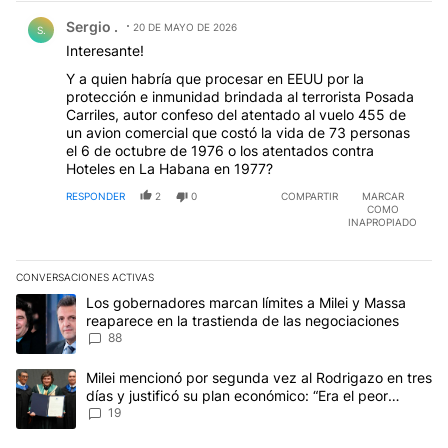
Comentario de Sergio ..
Sergio .
20 DE MAYO DE 2026
S.
Interesante!
Y a quien habría que procesar en EEUU por la
protección e inmunidad brindada al terrorista Posada
Carriles, autor confeso del atentado al vuelo 455 de
un avion comercial que costó la vida de 73 personas
el 6 de octubre de 1976 o los atentados contra
Hoteles en La Habana en 1977?
RESPONDER
2
0
COMPARTIR
MARCAR
COMO
INAPROPIADO
CONVERSACIONES ACTIVAS
Este listado muestra los artículos con más comentarios en los últim
Un artículo de tendencia con el título "Los gobernadores marcan l
Los gobernadores marcan límites a Milei y Massa
reaparece en la trastienda de las negociaciones
88
Un artículo de tendencia con el título "Milei mencionó por segunda
Milei mencionó por segunda vez al Rodrigazo en tres
días y justificó su plan económico: “Era el peor
escenario posible”
19