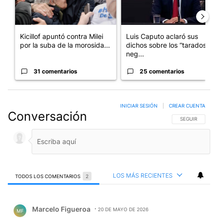
Kicillof apuntó contra Milei
Luis Caputo aclaró sus
por la suba de la morosida...
dichos sobre los “tarados” y
neg...
31 comentarios
25 comentarios
INICIAR SESIÓN
|
CREAR CUENTA
Conversación
SIGA ESTA CO
SEGUIR
LOS MÁS RECIENTES
TODOS LOS COMENTARIOS
2
Todos los comentarios
Comentario de Marcelo Figueroa.
Marcelo Figueroa
20 DE MAYO DE 2026
MF