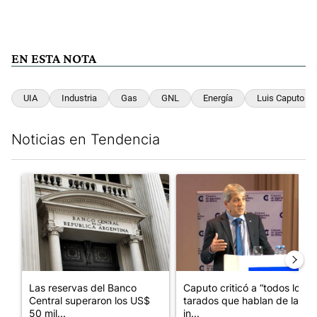
EN ESTA NOTA
UIA
Industria
Gas
GNL
Energía
Luis Caputo
Noticias en Tendencia
Este listado muestra los artículos con más comentarios en los últim
Un artículo de tendencia con el título "Las reservas del Banco 
Un artículo de tendencia con e
Las reservas del Banco
Caputo criticó a “todos los
Central superaron los US$
tarados que hablan de la
50 mil...
in...