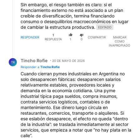
Sin embargo, el riesgo también es claro: si el
financiamiento externo no está asociado a un plan
creíble de diversificación, termina financiando
consumo o desequilibrios macroeconómicos en lugar
de cambiar la estructura productiva.
EDITADO
1
RESPONDER
COMPARTIR
MARCAR
RESPUESTA
1
0
COMO
INAPROPIADO
Respuesta de Tincho Rofie.
Tincho Rofie
20 DE MAYO DE 2026
TR
Responder a
Tincho Rofie
Cuando cierran pymes industriales en Argentina no
solo desaparecen fábricas: desaparecen salarios
relativamente estables, proveedores locales y
demanda en la economía cotidiana. Una pyme
industrial típica paga sueldos, compra insumos,
contrata servicios logísticos, contables o de
mantenimiento. Ese dinero luego circula en
restaurantes, comercios, transporte o alquileres. Si
ese eslabón desaparece, el efecto no queda “dentro
de la industria”: se traslada inmediatamente al sector
servicios, que empieza a notar que “no hay plata en la
calle”.