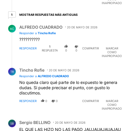
INAPROPIADO
1 respuesta más antiguas
MOSTRAR RESPUESTAS MÁS ANTIGUAS
1
Respuesta de ALFREDO CUADRADO.
ALFREDO CUADRADO
20 DE MAYO DE 2026
AC
Responder a
Tincho Rofie
??????????
1
RESPONDER
COMPARTIR
MARCAR
RESPUESTA
0
0
COMO
INAPROPIADO
Respuesta de Tincho Rofie.
Tincho Rofie
20 DE MAYO DE 2026
TR
Responder a
ALFREDO CUADRADO
No queda claro qué parte de lo expuesto le genera
dudas. Si puede precisar el punto, con gusto lo
discutimos.
RESPONDER
0
0
COMPARTIR
MARCAR
COMO
INAPROPIADO
Comentario de Sergio BELLINO.
Sergio BELLINO
20 DE MAYO DE 2026
SB
EL QUE LAS HIZO NO LAS PAGO JAUJAUAJAUAJAU