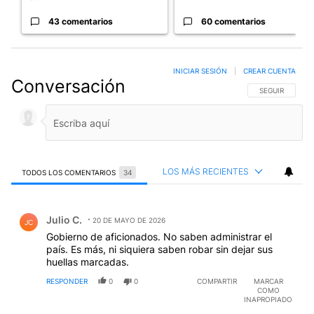
43 comentarios
60 comentarios
INICIAR SESIÓN
|
CREAR CUENTA
Conversación
SIGA ESTA CO
SEGUIR
LOS MÁS RECIENTES
TODOS LOS COMENTARIOS
34
Todos los comentarios
Comentario de Julio C..
Julio C.
20 DE MAYO DE 2026
JC
Gobierno de aficionados. No saben administrar el
país. Es más, ni siquiera saben robar sin dejar sus
huellas marcadas.
RESPONDER
0
0
COMPARTIR
MARCAR
COMO
INAPROPIADO