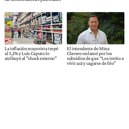
La inflación mayorista trepó
El intendente de Mina
al 5,2% y Luis Caputo lo
Clavero reclamó por los
atribuyó al "shock externo"
subsidios de gas: “Los invito a
vivir acá y cagarse de frío”