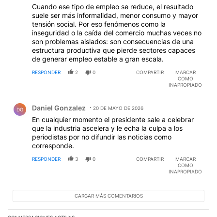
Cuando ese tipo de empleo se reduce, el resultado
suele ser más informalidad, menor consumo y mayor
tensión social. Por eso fenómenos como la
inseguridad o la caída del comercio muchas veces no
son problemas aislados: son consecuencias de una
estructura productiva que pierde sectores capaces
de generar empleo estable a gran escala.
RESPONDER
2
0
COMPARTIR
MARCAR
COMO
INAPROPIADO
Comentario de Daniel Gonzalez.
Daniel Gonzalez
20 DE MAYO DE 2026
DG
En cualquier momento el presidente sale a celebrar
que la industria ascelera y le echa la culpa a los
periodistas por no difundir las noticias como
corresponde.
RESPONDER
3
0
COMPARTIR
MARCAR
COMO
INAPROPIADO
CARGAR MÁS COMENTARIOS