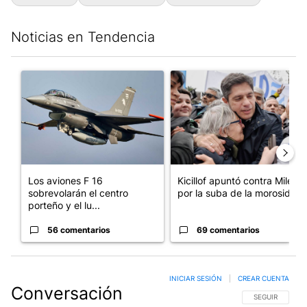
Noticias en Tendencia
Este listado muestra los artículos con más comentarios en los últim
Un artículo de tendencia con el título "Los aviones F 16 sobrevo
Un artículo de tendencia con el
Los aviones F 16
Kicillof apuntó contra Milei
sobrevolarán el centro
por la suba de la morosida...
porteño y el lu...
56 comentarios
69 comentarios
INICIAR SESIÓN
|
CREAR CUENTA
Conversación
SIGA ESTA CO
SEGUIR