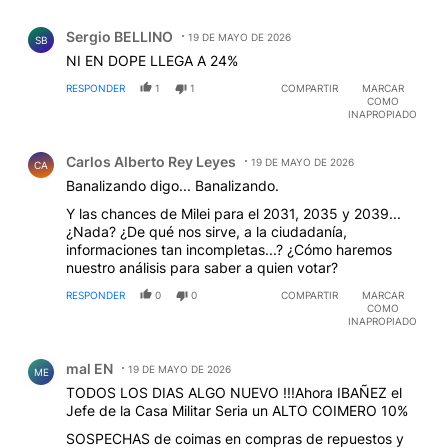
Comentario de Sergio BELLINO.
Sergio BELLINO
19 DE MAYO DE 2026
SB
NI EN DOPE LLEGA A 24%
RESPONDER
1
1
COMPARTIR
MARCAR
COMO
INAPROPIADO
Comentario de Carlos Alberto Rey Leyes.
Carlos Alberto Rey Leyes
19 DE MAYO DE 2026
CA
Banalizando digo... Banalizando.
Y las chances de Milei para el 2031, 2035 y 2039...
¿Nada? ¿De qué nos sirve, a la ciudadanía,
informaciones tan incompletas...? ¿Cómo haremos
nuestro análisis para saber a quien votar?
RESPONDER
0
0
COMPARTIR
MARCAR
COMO
INAPROPIADO
Comentario de mal EN.
mal EN
19 DE MAYO DE 2026
ME
TODOS LOS DIAS ALGO NUEVO !!!Ahora IBAÑEZ el
Jefe de la Casa Militar Seria un ALTO COIMERO 10%
SOSPECHAS de coimas en compras de repuestos y