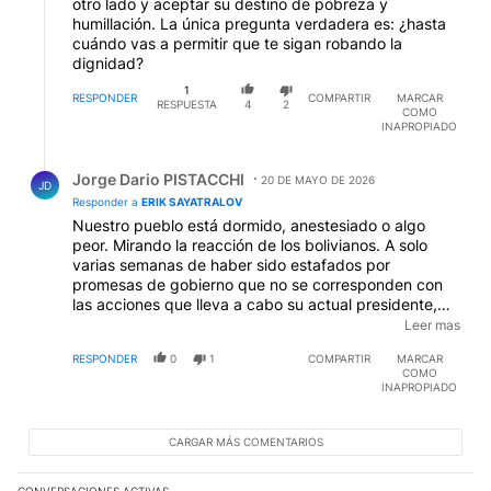
otro lado y aceptar su destino de pobreza y
humillación. La única pregunta verdadera es: ¿hasta
cuándo vas a permitir que te sigan robando la
dignidad?
1
RESPONDER
COMPARTIR
MARCAR
RESPUESTA
4
2
COMO
INAPROPIADO
Respuesta de Jorge Dario PISTACCHI.
Jorge Dario PISTACCHI
20 DE MAYO DE 2026
JD
Responder a
ERIK SAYATRALOV
Nuestro pueblo está dormido, anestesiado o algo
peor. Mirando la reacción de los bolivianos. A solo
varias semanas de haber sido estafados por
promesas de gobierno que no se corresponden con
las acciones que lleva a cabo su actual presidente,
salen a la calle de a miles exigiendo la renuncia
Leer mas
inmediata, y son gaseados y reprimidos. Tienen la
RESPONDER
0
1
COMPARTIR
MARCAR
dignidad que hoy no se advierte al sur de su frontera
COMO
INAPROPIADO
CARGAR MÁS COMENTARIOS
CONVERSACIONES ACTIVAS