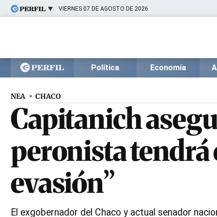
VIERNES 07 DE AGOSTO DE 2026
Últimas noticias
Inicio
Ahora
Opinión
Cultura
Arte
Educación
Política
Economía
A
Videos
Córdoba
Reperfilar
Diario del Juicio
NEA
CHACO
Capitanich asegu
peronista tendrá 
evasión”
El exgobernador del Chaco y actual senador nacion