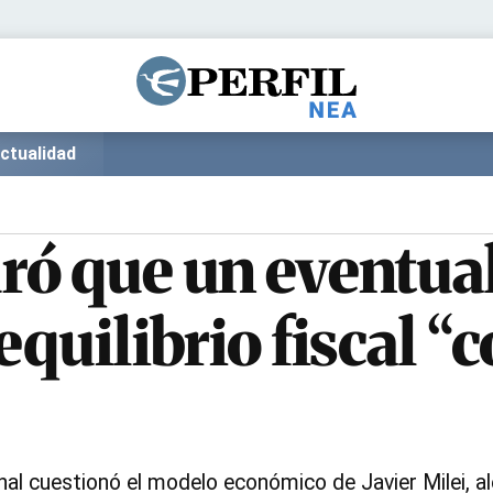
Política
Pymes
Salud
Internacional
Clima
Deportes
ctualidad
Business
Noticias
Caras
ró que un eventua
equilibrio fiscal 
al cuestionó el modelo económico de Javier Milei, ale