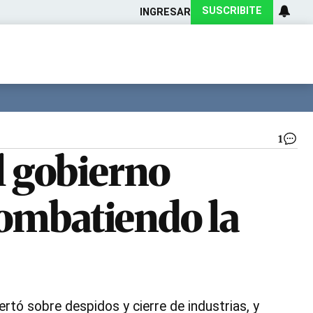
SUSCRIBITE
INGRESAR
Ciencia
Protagonistas
Tecnología
CARAS
Exitoina
Turismo
Exitoina
Gaming
Vivo
1
Jo
l gobierno
Cap
|
Ar
“combatiendo la
rtó sobre despidos y cierre de industrias, y