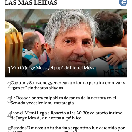
LAS MÁS LEÍDAS
Murió Jorge Messi, el papá de Lionel Messi
1
Caputo y Sturzenegger crean un fondo para indemnizar y
2
“ganar” sindicatos aliados
La Rosada busca culpables después de la derrota en el
3
Senado y recalcula su estrategia
Lionel Messi llega a Rosario a las 20.30: velatorio íntimo
4
de Jorge Messi, sin acceso al público
Estados Unidos: un futbolista argentino fue detenido por
5