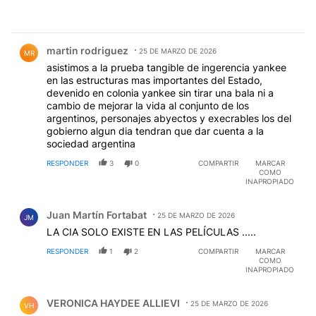
Comentario de martin rodriguez.
martin rodriguez
25 DE MARZO DE 2026
MR
asistimos a la prueba tangible de ingerencia yankee
en las estructuras mas importantes del Estado,
devenido en colonia yankee sin tirar una bala ni a
cambio de mejorar la vida al conjunto de los
argentinos, personajes abyectos y execrables los del
gobierno algun dia tendran que dar cuenta a la
sociedad argentina
RESPONDER
3
0
COMPARTIR
MARCAR
COMO
INAPROPIADO
Comentario de Juan Martín Fortabat.
Juan Martín Fortabat
25 DE MARZO DE 2026
JM
LA CIA SOLO EXISTE EN LAS PELÍCULAS .....
RESPONDER
1
2
COMPARTIR
MARCAR
COMO
INAPROPIADO
Comentario de VERONICA HAYDEE ALLIEVI.
VERONICA HAYDEE ALLIEVI
25 DE MARZO DE 2026
VH