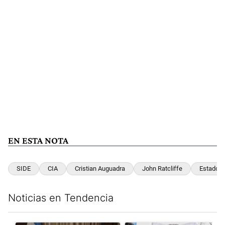
EN ESTA NOTA
SIDE
CIA
Cristian Auguadra
John Ratcliffe
Estados 
Noticias en Tendencia
Este listado muestra los artículos con más comentarios en los últim