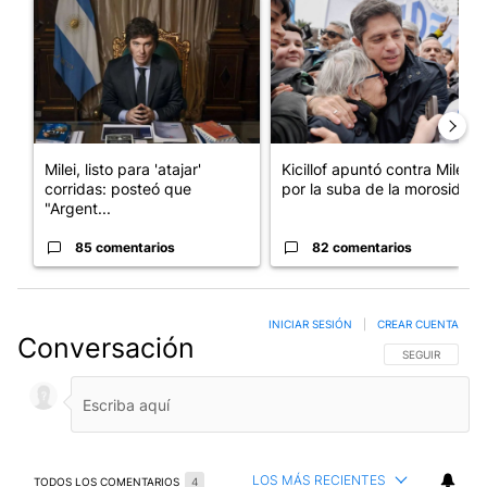
Un artículo de tendencia con el título "Milei, listo para 'atajar
Un artículo de tendencia con el
Milei, listo para 'atajar'
Kicillof apuntó contra Milei
corridas: posteó que
por la suba de la morosida...
"Argent...
85 comentarios
82 comentarios
INICIAR SESIÓN
|
CREAR CUENTA
Conversación
SIGA ESTA CO
SEGUIR
LOS MÁS RECIENTES
TODOS LOS COMENTARIOS
4