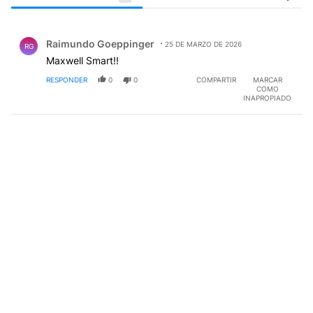
Todos los comentarios
Comentario de Raimundo Goeppinger.
Raimundo Goeppinger
25 DE MARZO DE 2026
RG
Maxwell Smart!!
RESPONDER
0
0
COMPARTIR
MARCAR
COMO
INAPROPIADO