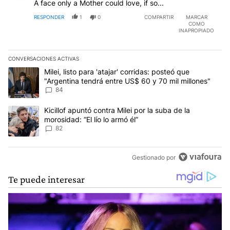
A face only a Mother could love, if so...
RESPONDER
1
0
COMPARTIR
MARCAR
COMO
INAPROPIADO
CONVERSACIONES ACTIVAS
Este listado muestra los artículos con más comentarios en los últim
Un artículo de tendencia con el título "Milei, listo para 'atajar' 
Milei, listo para 'atajar' corridas: posteó que
"Argentina tendrá entre US$ 60 y 70 mil millones"
84
Un artículo de tendencia con el título "Kicillof apuntó contra Milei 
Kicillof apuntó contra Milei por la suba de la
morosidad: “El lío lo armó él”
82
Gestionado por